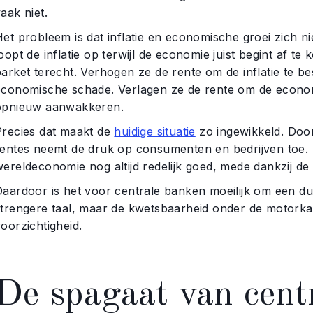
aak niet.
et probleem is dat inflatie en economische groei zich ni
oopt de inflatie op terwijl de economie juist begint af t
arket terecht. Verhogen ze de rente om de inflatie te be
economische schade. Verlagen ze de rente om de economie
opnieuw aanwakkeren.
Precies dat maakt de
huidige situatie
zo ingewikkeld. Door
entes neemt de druk op consumenten en bedrijven toe. Teg
ereldeconomie nog altijd redelijk goed, mede dankzij de 
Daardoor is het voor centrale banken moeilijk om een dui
strengere taal, maar de kwetsbaarheid onder de motorka
oorzichtigheid.
De spagaat van cent