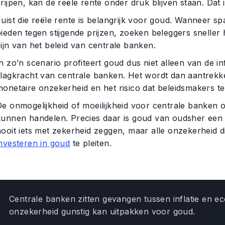
rijpen, kan de reële rente onder druk blijven staan. Dat i
Juist die reële rente is belangrijk voor goud. Wanneer 
ieden tegen stijgende prijzen, zoeken beleggers sneller h
ijn van het beleid van centrale banken.
n zo’n scenario profiteert goud dus niet alleen van de in
slagkracht van centrale banken. Het wordt dan aantrekke
onetaire onzekerheid en het risico dat beleidsmakers te 
e onmogelijkheid of moeilijkheid voor centrale banken om
kunnen handelen. Precies daar is goud van oudsher een o
ooit iets met zekerheid zeggen, maar alle onzekerheid die
investeren in goud
te pleiten.
Centrale banken zitten gevangen tussen inflatie en e
onzekerheid gunstig kan uitpakken voor goud.