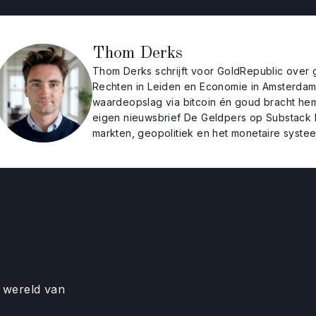
Thom Derks
Thom Derks schrijft voor GoldRepublic over 
Rechten in Leiden en Economie in Amsterdam. 
waardeopslag via bitcoin én goud bracht hem n
eigen nieuwsbrief De Geldpers op Substack 
markten, geopolitiek en het monetaire syste
e wereld van