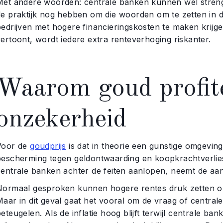
Met andere woorden: centrale banken kunnen wel streng 
de praktijk nog hebben om die woorden om te zetten in 
bedrijven met hogere financieringskosten te maken krij
ertoont, wordt iedere extra renteverhoging riskanter.
Waarom goud profite
onzekerheid
Voor de
goudprijs
is dat in theorie een gunstige omgevin
bescherming tegen geldontwaarding en koopkrachtverlies
centrale banken achter de feiten aanlopen, neemt de aa
Normaal gesproken kunnen hogere rentes druk zetten op
Maar in dit geval gaat het vooral om de vraag of central
eteugelen. Als de inflatie hoog blijft terwijl centrale b