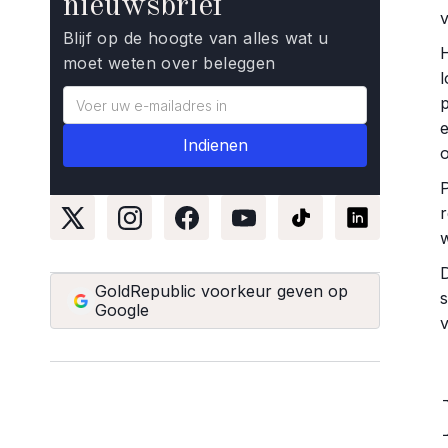
nieuwsbrief
v
Blijf op de hoogte van alles wat u
H
moet weten over beleggen
l
p
r
w
GoldRepublic voorkeur geven op
Google
v