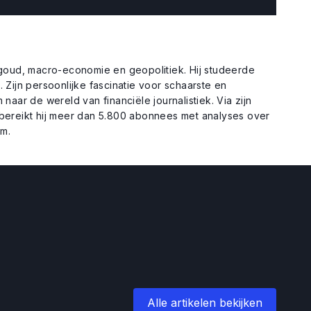
goud, macro-economie en geopolitiek. Hij studeerde
Zijn persoonlijke fascinatie voor schaarste en
aar de wereld van financiële journalistiek. Via zijn
bereikt hij meer dan 5.800 abonnees met analyses over
em.
Alle artikelen bekijken