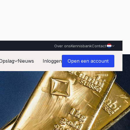
Over ons
Kennisbank
Contact
Opslag
Nieuws
Inloggen
Open een account