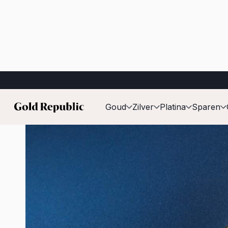
Gepubliceerd op:
28 mei 2026
Goud
Zilver
Platina
Sparen