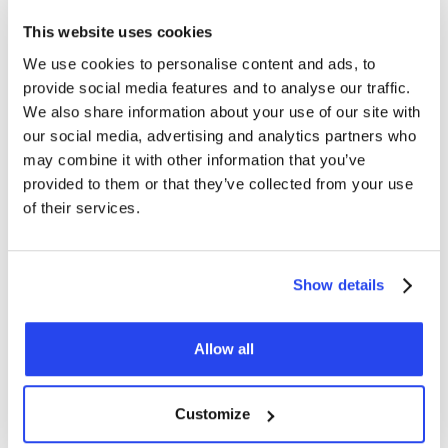
This website uses cookies
Garanties bestaan uiteraard niet, en technische analyse is
We use cookies to personalise content and ads, to
geen exacte wetenschap, maar we zien dus ook voorzichtig
provide social media features and to analyse our traffic.
wat constructieve signalen voor goud.
We also share information about your use of our site with
our social media, advertising and analytics partners who
Verder vormt de situatie in het Midden-Oosten op de korte
may combine it with other information that you’ve
termijn misschien een probleem voor goud. Op de langere
provided to them or that they’ve collected from your use
termijn is het in theorie juist een positieve kracht. Oorlog is
of their services.
duur en maakt de wereld minder efficiënt.
Show details
Als de verhoogde olieprijs bijvoorbeeld een wereldwijde
recessie veroorzaakt, dan is het een kwestie van tijd
voordat centrale banken ingrijpen. Nu stijgt de inflatie en
Allow all
beperkt dat de ruimte voor renteverlagingen.
Customize
Maar als er straks een recessie zou ontstaan door het
oplopen van de olieprijzen, dan is de kans groot dat