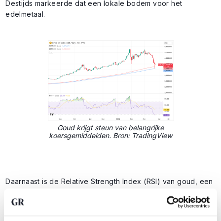
Destijds markeerde dat een lokale bodem voor het
edelmetaal.
Goud krijgt steun van belangrijke
koersgemiddelden. Bron: TradingView
Daarnaast is de Relative Strength Index (RSI) van goud, een
belangrijke indicator voor het momentum, op het laagste
niveau sinds 2023 gekomen. Ook dat vormt een signaal dat
de bodem voor de koers mogelijk in beeld begint te komen.