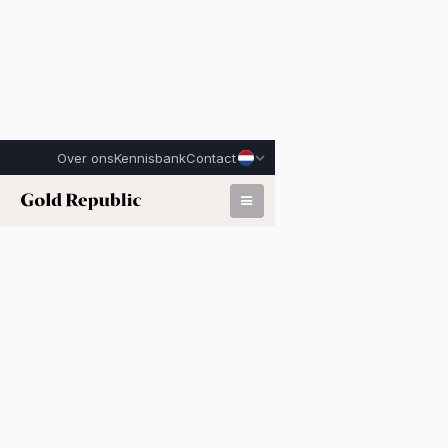
Over ons
Kennisbank
Contact
Gepubliceerd op:
25 maart 2026