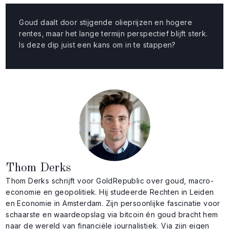
Goud daalt door stijgende olieprijzen en hogere
rentes, maar het lange termijn perspectief blijft sterk.
Is deze dip juist een kans om in te stappen?
Thom Derks
Thom Derks schrijft voor GoldRepublic over goud, macro-
economie en geopolitiek. Hij studeerde Rechten in Leiden
en Economie in Amsterdam. Zijn persoonlijke fascinatie voor
schaarste en waardeopslag via bitcoin én goud bracht hem
naar de wereld van financiële journalistiek. Via zijn eigen