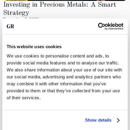
Investing in Precious Metals: A Smart
Strategy
December 3, 2025
Investing in precious metals like gold, silver, and platinum
can be a smart strategy for wealth preservation. These
metals often retain their value during economic uncertainty,
making them a hedge against inflation. Investors should
This website uses cookies
consider their financial goals and the role precious metals
We use cookies to personalise content and ads, to
will play in their overall investment strategy. With proper
provide social media features and to analyse our traffic.
research and understanding, investing in these assets can
lead to significant financial benefits.
We also share information about your use of our site with
our social media, advertising and analytics partners who
GoldRepublic
may combine it with other information that you’ve
provided to them or that they’ve collected from your use
of their services.
Eröffnen Sie Ihr kostenloses Konto
Show details
Eröffnen Sie kostenlos ein Konto und entdecken