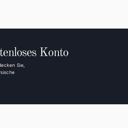
stenloses Konto
decken Sie,
ysische