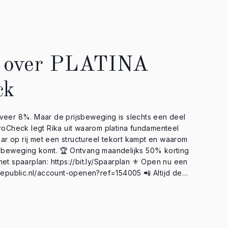
 over PLATINA
ck
veer 8%. Maar de prijsbeweging is slechts een deel
aar op rij met een structureel tekort kampt en waarom
g maandelijks 50% korting
lan: https://bit.ly/Spaarplan ⚜️ Open nu een
lic.nl/account-openen?ref=154005 📲 Altijd de
dbereik? Download nu de GoldRepublic app: • Google
ils?id=com.goldrepublic • Apple Store:
or onze nieuwsbrief
e staat het formulier 🚩 LET OP: Er zijn