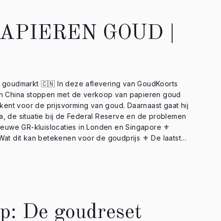
p nummer reageren op de reacties van onze abonnees,
 investeren/beleggen. Wij zullen NOOIT op deze wijze
ier dus NIET op. Stay safe! 🎧 Luister naar
t PAPIEREN GOUD |
.com/show/6JgmGMAQsNw7FjsRi3Fe2c ›› Apple Podcasts:
oorts-gepresenteerd-door-goldrepublic/id1574532244
HM6Ly9mZWVkcy5idXp6c3Byb3V0LmNvbS8xODExMTE0Ln
aflevering van GoudKoorts
 ook niet bedoeld om u aan te zetten tot het
in China stoppen met de verkoop van papieren goud
an een dienst van GoldRepublic.
kent voor de prijsvorming van goud. Daarnaast gaat hij
 de situatie bij de Federal Reserve en de problemen
Wat dit kan betekenen voor de goudprijs ⚜️ De laatste
 rond de Japanse yen Wat denk jij? Is de
re goudmarkt? Laat het weten in de reacties.
⸻⸻⸻⸻ ⚜️ Open
ww.goldrepublic.nl/account-openen?ref=154005 📲
innen handbereik? Download nu de GoldRepublic app: •
ps/details?id=com.goldrepublic • Apple Store:
p: De goudreset
or onze nieuwsbrief