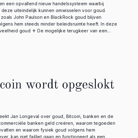
en een opvallend nieuw handelssysteem waarbij
 deze uiteindelijk kunnen omwisselen voor goud.
n zoals John Paulson en BlackRock goud blijven
s hem steeds minder beleidsruimte heeft. In deze
volledig in goud zit ⚜️ Waarom BlackRock goud
serve ⚜️ Inflatie versus staatsschulden Wat denk
kking realistisch? Laat het weten in de reacties.
⸻⸻⸻⸻ ⚜️ Open
ww.goldrepublic.nl/account-openen?ref=154005 📲
innen handbereik? Download nu de GoldRepublic app: •
ps/details?id=com.goldrepublic • Apple Store:
coin wordt opgeslokt
or onze nieuwsbrief
staat het formulier 📕 Bestel Barts boek:
com/products/chaos-zonder-goud ⭐ Pre-register
blic.com/nft 🇬🇧 Volg hier ons
eekt Jan Longeval over goud, Bitcoin, banken en de
n het spaarplan: https://bit.ly/Spaarplan 🐦 Volg
GoldRepublic ›› Bart Brands:
 bevatten en waarom fysiek goud volgens hem
c Global: https://twitter.com/GoldRepublic_EN 🚩 LET
er, kan niet failliet gaan en functioneert als een