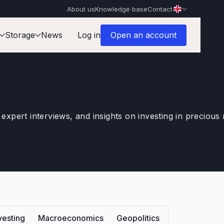
About us
Knowledge base
Contact
Storage
News
Log in
Open an account
 expert interviews, and insights on investing in precious 
vesting
Macroeconomics
Geopolitics