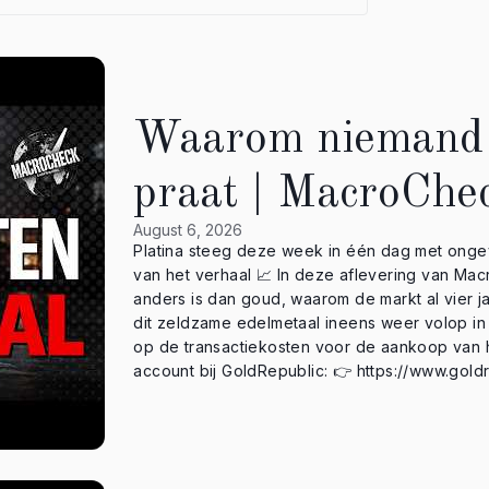
Waarom niemand
praat | MacroChe
August 6, 2026
Platina steeg deze week in één dag met onge
van het verhaal 📈 In deze aflevering van MacroCheck legt Rika uit waarom platina fundamenteel
anders is dan goud, waarom de markt al vier j
dit zeldzame edelmetaal ineens weer volop in beweging komt. 🏆 Ontvan
op de transactiekosten voor de aankoop van het spaarp
account bij GoldRepublic: 👉 https://www.goldrepub
actuele goudprijs en je portfolio binnen han
Play: https://play.google.com/store/apps/deta
https://apps.apple.com/nl/app/goldrepublic/id475643876 ✉️ Meld je nu aan vo
via: https://www.goldrepublic.nl/ 👉 Onderaan de homepag