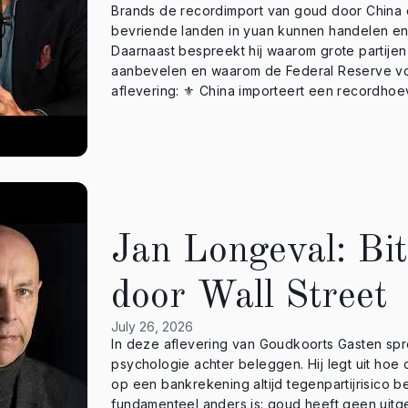
Brands de recordimport van goud door China 
bevriende landen in yuan kunnen handelen en
Daarnaast bespreekt hij waarom grote partije
aanbevelen en waarom de Federal Reserve volgen
aflevering: ⚜️ China importeert een recordhoeveelheid goud ⚜️ De mogelijke terugkeer van een
goudstandaard ⚜️ Waarom John Paulson bijna 
aanbeveelt ⚜️ De rentebeslissing van de Federal Re
jij? Is een terugkeer naar een vorm van goudde
⸻⸻⸻⸻⸻⸻⸻⸻⸻⸻⸻⸻
nu een account bij GoldRepublic: 👉 https://w
Altijd de actuele goudprijs en je portfolio b
Google Play: https://play.google.com/store/ap
Jan Longeval: Bit
https://apps.apple.com/nl/app/goldrepublic/id475643876 ✉️ Meld je nu aan vo
via: https://www.goldrepublic.nl/ 👉 Onderaan de homepage 
door Wall Street
“Chaos zonder Goud”: 👉 https://shop.goldrepublic.
voor de NFT van GoldRepublic: 👉 https://landing.goldrepu
July 26, 2026
Engelstalige kanaal GoldRepublic Global: 👉 @GoldRepublic_Global 🏆 Ontvang maandelijks 50%
In deze aflevering van Goudkoorts Gasten spr
korting op de transactiekosten voor de aankoop va
psychologie achter beleggen. Hij legt uit hoe commerciële banken geld creëren, waarom tegoeden
ons op X: ›› GoldRepublic: https://twitter.com/
op een bankrekening altijd tegenpartijrisico
https://twitter.com/BartBrands1982 ›› GoldRepubli
fundamenteel anders is: goud heeft geen uitgev