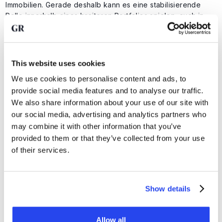
Immobilien. Gerade deshalb kann es eine stabilisierende
Rolle innerhalb eines breiteren Portfolios spielen, auch in
einem Bullenmarkt.
Für viele Anleger lautet die Frage nicht, ob sie Gold
besitzen sollten, sondern wie viel. In einem ausgewogenen
This website uses cookies
Anlageportfolio kann Gold das Gesamtrisiko senken, selbst
wenn es keine maximale Rendite liefert.
We use cookies to personalise content and ads, to
provide social media features and to analyse our traffic.
Die Bedeutung Ihres
We also share information about your use of our site with
Zeithorizonts
our social media, advertising and analytics partners who
may combine it with other information that you’ve
Die Frage "Ist eine Investition in Gold sinnvoll?" lässt sich
provided to them or that they’ve collected from your use
nicht losgelöst von Ihrem Zeithorizont betrachten.
of their services.
Haben Sie einen kurzen Anlagehorizont (0-3 Jahre)?
Dann ist Gold weniger für taktisches Timing geeignet.
Haben Sie einen mittelfristigen Anlagehorizont (3-7
Show details
Jahre)?
Dann kann Gold einen interessanten Schutz vor
unerwarteten Marktschocks bieten.
Investieren Sie langfristig (7+ Jahre)?
Dann ist Gold
möglicherweise ein interessantes Anlageprodukt für Sie,
Allow all