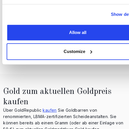
Inflation, Zinspolitik und Wechselkursentwicklungen,
insbesondere des US-Dollars, sind entscheidend.
Show det
Allow all
Geopolitische Spannungen:
Unsicherheit und weltweite Krisen sorgen häufig für eine
Customize
höhere Nachfrage nach Gold als „sicherem Hafen“.
Gold zum aktuellen Goldpreis
kaufen
Über GoldRepublic
kaufen
Sie Goldbarren von
renommierten, LBMA-zertifizierten Scheideanstalten. Sie
können bereits ab einem Gramm (oder ab einer Einlage von