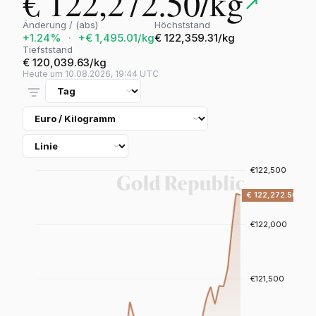
€ 122,272.50/kg
↗
Änderung / (abs)
Höchststand
+1.24%
·
+€ 1,495.01/kg
€ 122,359.31/kg
Tiefststand
€ 120,039.63/kg
Heute um 10.08.2026, 19:44 UTC