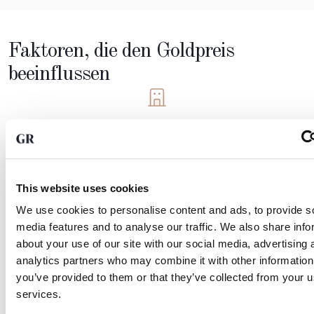
Faktoren, die den Goldpreis
beeinflussen
Industrielle Nachfrage:
Gold ist unverzichtbar in der Technologie, Solarenergie und
für Elektroautos, was die Nachfrage erhöht.
This website uses cookies
We use cookies to personalise content and ads, to provide s
Versorgung und Bergbau:
media features and to analyse our traffic. We also share info
Neuentdeckungen, Investitionen in den Bergbau und
about your use of our site with our social media, advertising 
Recycling beeinflussen das verfügbare Angebot.
analytics partners who may combine it with other information
you’ve provided to them or that they’ve collected from your us
services.
Wirtschaftliche Lage: