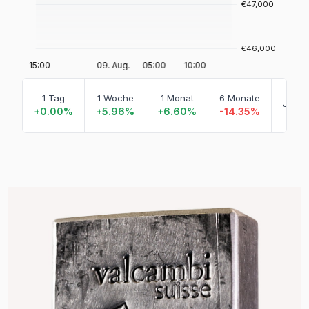
S
1 Tag
1 Woche
1 Monat
6 Monate
Jahre
+0.00%
+5.96%
+6.60%
-14.35%
-1