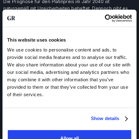
Die Prognose für den Platinpreis im Jahr 2040 ist
naturgemäß mit Unsicherheiten behaftet. Dennoch gibt es
klare langfristige Faktoren, die den Platinpreis beeinflussen,
wie die steigende Nachfrage aus dem Bereich der sauberen
Energien, die abnehmende Erzqualität, höhere
Produktionskosten sowie begrenzte
This website uses cookies
Recyclingmöglichkeiten.
We use cookies to personalise content and ads, to
Ausgehend von einer durchschnittlichen jährlichen
provide social media features and to analyse our traffic.
Platinrendite von 8 % in den letzten 20 Jahren und dem von
We also share information about your use of our site with
J.P. Morgan prognostizierten Platinpreis von rund 1.800 $
our social media, advertising and analytics partners who
pro Feinunze im Jahr 2026 könnte der Platinpreis im Jahr
may combine it with other information that you’ve
2040 bei weit über 5.000 $ pro Feinunze liegen.
provided to them or that they’ve collected from your use
of their services.
Interessieren Sie sich auch für die
Goldpreisprognose
und
Silberpreisprognose
? Diese finden Sie ebenfalls bei
GoldRepublic.
Show details
Prognose
2040
5.000 $
Zuletzt aktualisiert:
Allow all