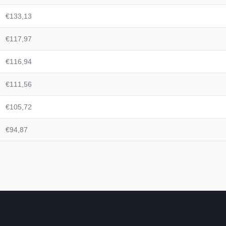
€133,13
€117,97
€116,94
€111,56
€105,72
€94,87