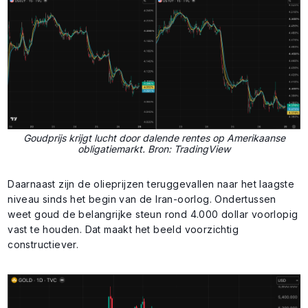
Goudprijs krijgt lucht door dalende rentes op Amerikaanse
obligatiemarkt. Bron: TradingView
Daarnaast zijn de olieprijzen teruggevallen naar het laagste
niveau sinds het begin van de Iran-oorlog. Ondertussen
weet goud de belangrijke steun rond 4.000 dollar voorlopig
vast te houden. Dat maakt het beeld voorzichtig
constructiever.