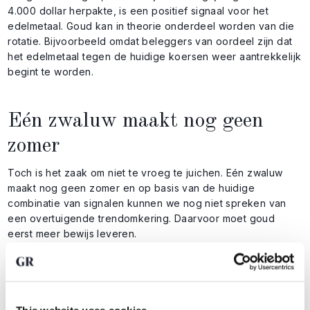
4.000 dollar herpakte, is een positief signaal voor het
edelmetaal. Goud kan in theorie onderdeel worden van die
rotatie. Bijvoorbeeld omdat beleggers van oordeel zijn dat
het edelmetaal tegen de huidige koersen weer aantrekkelijk
begint te worden.
Eén zwaluw maakt nog geen
zomer
Toch is het zaak om niet te vroeg te juichen. Eén zwaluw
maakt nog geen zomer en op basis van de huidige
combinatie van signalen kunnen we nog niet spreken van
een overtuigende trendomkering. Daarvoor moet goud
eerst meer bewijs leveren.
In dat kader wordt het interessant om te letten op de wolk
van het 12-daagse en 21-daagse exponentiële
koersgemiddelde. Op het moment van schrijven ligt die
tussen de 4.171 en 4.255 dollar, weergegeven door de gele