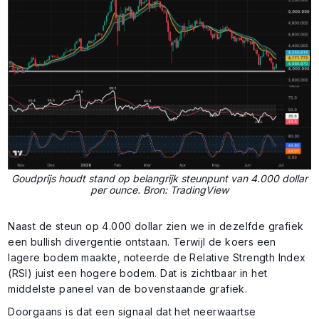
Goudprijs houdt stand op belangrijk steunpunt van 4.000 dollar
per ounce. Bron: TradingView
Naast de steun op 4.000 dollar zien we in dezelfde grafiek
een bullish divergentie ontstaan. Terwijl de koers een
lagere bodem maakte, noteerde de Relative Strength Index
(RSI) juist een hogere bodem. Dat is zichtbaar in het
middelste paneel van de bovenstaande grafiek.
Doorgaans is dat een signaal dat het neerwaartse