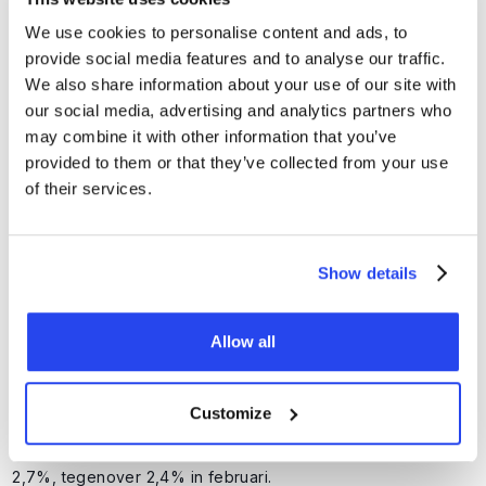
zichtbaar. De inflatie in de eurozone steeg naar 2,5%, de
grootste stijging sinds 2022. Hogere energieprijzen zorgen
We use cookies to personalise content and ads, to
tegelijk voor zwakkere groei en hogere inflatierisico’s.
provide social media features and to analyse our traffic.
We also share information about your use of our site with
our social media, advertising and analytics partners who
may combine it with other information that you’ve
provided to them or that they’ve collected from your use
of their services.
Show details
Markten prijzen inmiddels meerdere renteverhogingen door
Allow all
de ECB in. Tegelijkertijd pleiten sommige beleidsmakers,
waaronder Isabel Schnabel, voor geduld en waarschuwen
zij voor overhaaste beleidsreacties.
Customize
Ook in Nederland stijgt de inflatie opnieuw. Volgens de
snelle raming van het CBS kwam de inflatie in maart uit op
2,7%, tegenover 2,4% in februari.