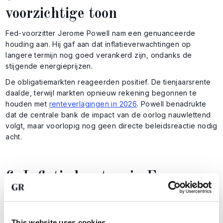
voorzichtige toon
Fed-voorzitter Jerome Powell nam een genuanceerde
houding aan. Hij gaf aan dat inflatieverwachtingen op
langere termijn nog goed verankerd zijn, ondanks de
stijgende energieprijzen.
De obligatiemarkten reageerden positief. De tienjaarsrente
daalde, terwijl markten opnieuw rekening begonnen te
houden met
renteverlagingen in 2026
. Powell benadrukte
dat de centrale bank de impact van de oorlog nauwlettend
volgt, maar voorlopig nog geen directe beleidsreactie nodig
acht.
6. Inflatie loopt op in Europa en
Nederland
In Europa wordt de impact van de oorlog inmiddels duidelijk
This website uses cookies