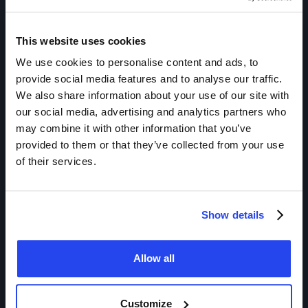
onzeker. Toch zijn er duidelijke langetermijnfactoren die
een rol spelen in de platinaprijs, zoals de toenemende
vraag vanuit
schone energie, afnemende
ertskwaliteit
This website uses cookies
en
hogere
productiekosten
en beperkte recycling
We use cookies to personalise content and ads, to
mogelijkheden.
provide social media features and to analyse our traffic.
Als we uitgaan van het
gemiddeld jaarlijks rendement van
We also share information about your use of our site with
platinum van 8%
over de afgelopen 20 jaar en J.P.
our social media, advertising and analytics partners who
Morgan's voorspelde platinaprijs van zo'n $1.800 per troy
may combine it with other information that you’ve
ounce in 2026, dan zou de platinaprijs in
2040
kunnen
provided to them or that they’ve collected from your use
uitkomen op ruim
$5.000 per troy ounce.
of their services.
Bent u benieuwd naar de
verwachting voor de goudprijs
en
zilverprijs verwachting
? Ook die vindt u bij
GoldRepublic.
Show details
Voorspelling
$5.000
2040
Allow all
Laatst bijgewerkt:
per troy ounce
30 juli 2026 14:58
Customize