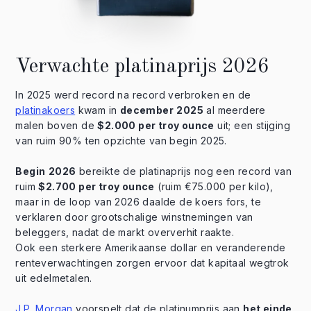
Verwachte platinaprijs 2026
In 2025 werd record na record verbroken en de
platinakoers
kwam in
december
2025
al meerdere
malen boven de
$2.000 per troy ounce
uit; een stijging
van ruim 90% ten opzichte van begin 2025.
Begin
2026
bereikte de platinaprijs nog een record van
ruim
$2.700 per troy ounce
(ruim €75.000 per kilo),
maar in de loop van 2026 daalde de koers fors, te
verklaren door grootschalige winstnemingen van
beleggers, nadat de markt oververhit raakte.
Ook een sterkere Amerikaanse dollar en veranderende
renteverwachtingen zorgen ervoor dat kapitaal wegtrok
uit edelmetalen.
J.P. Morgan
voorspelt dat de platinumprijs aan
het einde