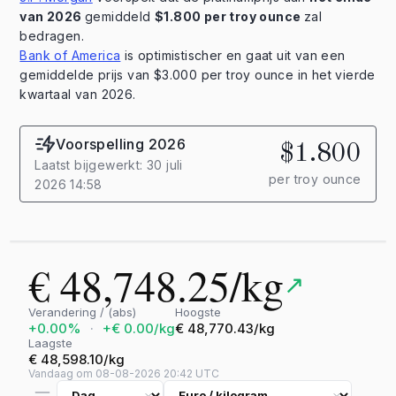
van 2026
gemiddeld
$1.800 per troy ounce
zal
bedragen.
Bank of America
is optimistischer en gaat uit van een
gemiddelde prijs van $3.000 per troy ounce in het vierde
kwartaal van 2026.
Voorspelling 2026
$1.800
Laatst bijgewerkt: 30 juli
per troy ounce
2026 14:58
€ 48,748.25/kg
↗
Verandering / (abs)
Hoogste
+0.00%
·
+€ 0.00/kg
€ 48,770.43/kg
Laagste
€ 48,598.10/kg
Vandaag om 08-08-2026 20:42 UTC