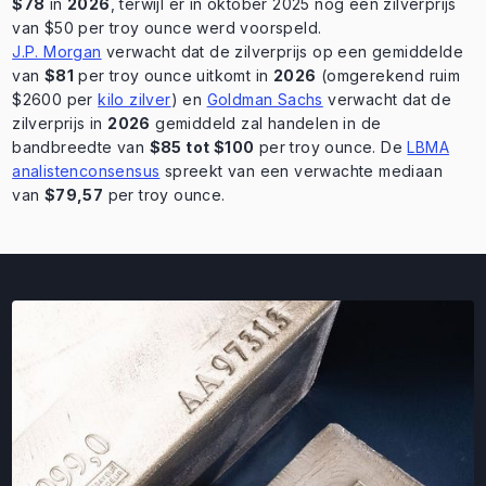
$78
in
2026
, terwijl er in oktober 2025 nog een zilverprijs
van $50 per troy ounce werd voorspeld.
J.P. Morgan
verwacht dat de zilverprijs op een gemiddelde
van
$81
per troy ounce uitkomt in
2026
(omgerekend ruim
$2600 per
kilo zilver
) en
Goldman Sachs
verwacht dat de
zilverprijs in
2026
gemiddeld zal handelen in de
bandbreedte van
$85 tot $100
per troy ounce. De
LBMA
analistenconsensus
spreekt van een verwachte mediaan
van
$79,57
per troy ounce.