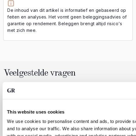
De inhoud van dit artikel is informatief en gebaseerd op
feiten en analyses. Het vormt geen beleggingsadvies of
garantie op rendement. Beleggen brengt altijd risico's
met zich mee.
Veelgestelde vragen
Wat is de zilverprijs verwachting voor 2026?
This website uses cookies
Diverse grote financiële instellingen verwachten dat de
zilverprijs in 2026 kan stijgen. Deze positieve verwachting
We use cookies to personalise content and ads, to provide s
wordt gedreven door toenemende industriële vraag
and to analyse our traffic. We also share information about yo
(onder andere vanuit de energietransitie en elektrificatie),
with our social media, advertising and analytics partners wh