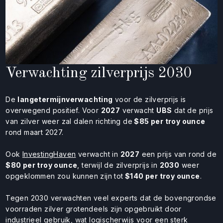
Verwachting zilverprijs 2030
De
langetermijnverwachting
voor de zilverprijs is
overwegend positief. Voor
2027
verwacht
UBS
dat de prijs
van zilver weer zal dalen richting de
$85 per troy ounce
rond maart 2027.
Ook
InvestingHaven
verwacht in
2027
een prijs van rond de
$80 per troy ounce
, terwijl de zilverprijs in
2030
weer
opgeklommen zou kunnen zijn tot
$140 per troy ounce
.
Tegen 2030 verwachten veel experts dat de bovengrondse
voorraden zilver grotendeels zijn opgebruikt door
industrieel gebruik, wat logischerwijs voor een sterk