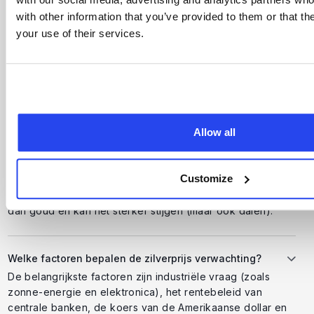
aanhoudende aankopen van beleggers en mogelijke
with other information that you’ve provided to them or that th
renteverlagingen door centrale banken. Of deze stijging
your use of their services.
doorzet, hangt af van economische groei, inflatie en de
ontwikkeling van de industriële vraag.
Hoe hoog kan de zilverprijs stijgen in 2026?
De exacte hoogte is moeilijk te voorspellen, maar
Allow all
analisten noemen regelmatig koersdoelen tussen de $30
en $50 per troy ounce voor de komende jaren. Of deze
niveaus gehaald worden, hangt sterk af van industriële
Customize
vraag, de dollarkoers, het rentebeleid en het
beleggerssentiment. Historisch gezien is zilver volatieler
dan goud en kan het sterker stijgen (maar ook dalen).
Welke factoren bepalen de zilverprijs verwachting?
De belangrijkste factoren zijn industriële vraag (zoals
zonne-energie en elektronica), het rentebeleid van
centrale banken, de koers van de Amerikaanse dollar en