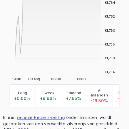
6
1 dag
1 week
1 maand
Dit ja
maanden
+0.00%
+9.96%
+7.65%
-9.1
-16.59%
In een
recente Reuters-peiling
onder analisten, wordt
gesproken van een verwachte zilverprijs van gemiddeld