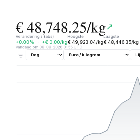
€ 48,748.25/kg
↗
Verandering / (abs)
Hoogste
Laagste
+0.00%
·
+€ 0.00/kg
€ 49,923.04/kg
€ 48,446.35/kg
Vandaag om 08-08-2026 01:55 UTC