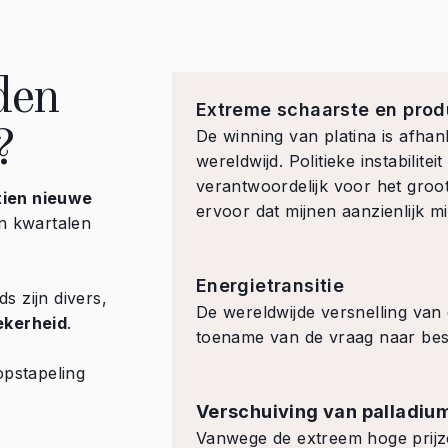
den
Extreme schaarste en prod
?
De winning van platina is afhan
wereldwijd. Politieke instabilite
verantwoordelijk voor het groo
tien nieuwe
ervoor dat mijnen aanzienlijk 
n kwartalen
Energietransitie
s zijn divers,
De wereldwijde versnelling van 
ekerheid
.
toename van de vraag naar bes
opstapeling
Verschuiving van palladium
Vanwege de extreem hoge prijz