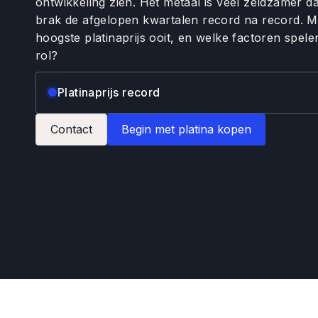
ontwikkeling zien. Het metaal is veel zeldzamer 
brak de afgelopen kwartalen record na record. M
hoogste platinaprijs ooit, en welke factoren spele
rol?
Platinaprijs record
Contact
Begin met platina kopen