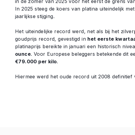
in de zomer van 2025 voor het eerst de grens va
In 2025 steeg de koers van platina uiteindelijk m
jaarlijkse stijging.
Het uiteindelijke record werd, net als bij het zilve
goudprijs record, gevestigd in
het eerste kwarta
platinaprijs bereikte in januari een historisch niv
ounce
. Voor Europese beleggers betekende dit e
€79.000 per kilo
.
Hiermee werd het oude record uit 2008 definitief