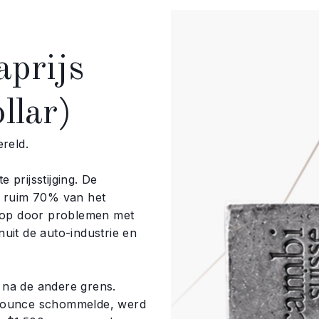
aprijs
llar)
reld.
 prijsstijging. De
r ruim 70% van het
g op door problemen met
anuit de auto-industrie en
na de andere grens.
y ounce schommelde, werd