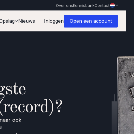
Over ons
Kennisbank
Contact
Opslag
Nieuws
Inloggen
Open een account
gste
 (record)?
 maar ook
e