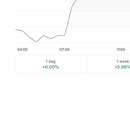
1 dag
1 week
+0.00%
+5.96