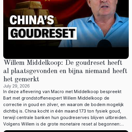
jij? Is de stap van China een voorbode van een eerlijkere
goudmarkt? Laat het weten in de reacties.
⸻⸻⸻⸻⸻⸻⸻⸻⸻⸻
⸻⸻⸻⸻⸻⸻ ⚜️ Open nu een account
bij GoldRepublic: 👉 https://www.goldrepublic.nl/account-
openen?ref=154005 📲 Altijd de actuele goudprijs en je
portfolio binnen handbereik? Download nu de GoldRepublic
app: • Google Play:
https://play.google.com/store/apps/details?
Willem Middelkoop: De goudreset heeft
id=com.goldrepublic • Apple Store:
https://apps.apple.com/nl/app/goldrepublic/id475643876 ✉️
al plaatsgevonden en bijna niemand heeft
Meld je nu aan voor onze nieuwsbrief via:
het gemerkt
https://www.goldrepublic.nl/ 👉 Onderaan de homepage
July 29, 2026
staat het formulier 📕 Bestel Barts boek: “Chaos zonder
In deze aflevering van Macro met Middelkoop bespreekt
Goud”: 👉 https://shop.goldrepublic.com/products/chaos-
Bart met grondstoffenexpert Willem Middelkoop de
zonder-goud ⭐ Pre-register voor de NFT van GoldRepublic:
correctie in goud en zilver, en waarom de bodem mogelijk
👉 https://landing.goldrepublic.com/nft 🇬🇧 Volg hier ons
dichtbij is. China kocht in één maand 173 ton fysiek goud,
Engelstalige kanaal GoldRepublic Global: 👉
terwijl centrale banken hun goudreserves blijven uitbreiden.
@GoldRepublic_Global 🏆 Ontvang maandelijks 50% korting
Volgens Willem is de grote monetaire reset al begonnen:
op de transactiekosten voor de aankoop van het spaarplan:
BRICS-landen bouwen aan handel buiten de dollar en goud