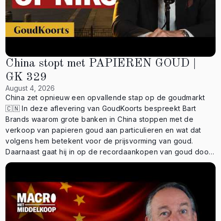
China stopt met PAPIEREN GOUD |
GK 329
August 4, 2026
China zet opnieuw een opvallende stap op de goudmarkt
🇨🇳 In deze aflevering van GoudKoorts bespreekt Bart
Brands waarom grote banken in China stoppen met de
verkoop van papieren goud aan particulieren en wat dat
volgens hem betekent voor de prijsvorming van goud.
Daarnaast gaat hij in op de recordaankopen van goud door
China, de situatie bij de Federal Reserve en de problemen
rond de Japanse yen. In deze aflevering: ⚜️ Nieuwe GR-
kluislocaties in Londen en Singapore ⚜️ China beperkt de
handel in papieren goud ⚜️ Wat dit kan betekenen voor de
goudprijs ⚜️ De laatste rentebeslissing van de Federal
Reserve ⚜️ De problemen rond de Japanse yen Wat denk