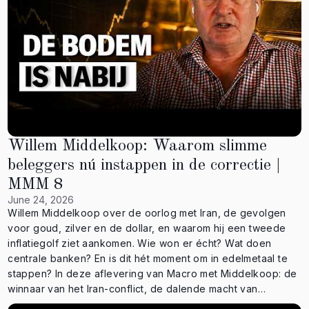
VAKANTIEGELD voor 20% korting op de transactiekosten bij
de aankoop van edelmetalen! 👉
https://www.goldrepublic.com/nl-nl/vakantiegeld ⚜️ Open nu
een account bij GoldRepublic: 👉
https://www.goldrepublic.nl/account-openen?ref=154005 📲
Altijd de actuele goudprijs en je portfolio binnen
handbereik? Download nu de GoldRepublic app: • Google
Play: https://play.google.com/store/apps/details?
id=com.goldrepublic • Apple Store:
Willem Middelkoop: Waarom slimme
https://apps.apple.com/nl/app/goldrepublic/id475643876 ✉️
Meld je nu aan voor onze nieuwsbrief via:
beleggers nú instappen in de correctie |
https://www.goldrepublic.nl/ 👉 Onderaan de homepage
MMM 8
staat het formulier 📕 Bestel Barts boek: “Chaos zonder
June 24, 2026
Goud”: 👉 https://shop.goldrepublic.com/products/chaos-
Willem Middelkoop over de oorlog met Iran, de gevolgen
zonder-goud ⭐ Pre-register voor de NFT van GoldRepublic:
voor goud, zilver en de dollar, en waarom hij een tweede
👉 https://landing.goldrepublic.com/nft 🇬🇧 Volg hier ons
inflatiegolf ziet aankomen. Wie won er écht? Wat doen
Engelstalige kanaal GoldRepublic Global: 👉
centrale banken? En is dit hét moment om in edelmetaal te
@GoldRepublic_Global 🏆 Ontvang maandelijks 50% korting
stappen? In deze aflevering van Macro met Middelkoop: de
op de transactiekosten voor de aankoop van het spaarplan:
winnaar van het Iran-conflict, de dalende macht van
https://bit.ly/Spaarplan 🐦 Volg ons op X: ›› GoldRepublic:
Amerika, de opkomst van China en de BRICS, het einde van