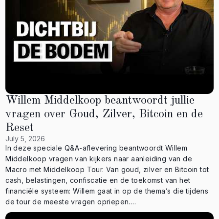
NOOIT op deze wijze contact opnemen met onze
kijkers/abonnees. Reageer hier dus NIET op. Stay safe! 🎧
Luister naar GoudKoorts ›› Spotify:
https://open.spotify.com/show/6JgmGMAQsNw7FjsRi3Fe2c ››
Apple Podcasts:
https://podcasts.apple.com/nl/podcast/goudkoorts-
gepresenteerd-door-goldrepublic/id1574532244 ›› Google
Podcasts:
https://podcasts.google.com/feed/aHR0cHM6Ly9mZWVkcy5
Willem Middelkoop beantwoordt jullie
idXp6c3Byb3V0LmNvbS8xODExMTE0LnJzcw ⚠️
vragen over Goud, Zilver, Bitcoin en de
DISCLAIMER ⚠️ De verstrekte informatie in deze video-uiting
Reset
is geen aanbod, beleggingsadvies of financiële dienst.
July 5, 2026
Deze is ook niet bedoeld om u aan te zetten tot het
In deze speciale Q&A-aflevering beantwoordt Willem
(ver)kopen van een product of het afnemen van een dienst
Middelkoop vragen van kijkers naar aanleiding van de
van GoldRepublic.
Macro met Middelkoop Tour. Van goud, zilver en Bitcoin tot
cash, belastingen, confiscatie en de toekomst van het
financiële systeem: Willem gaat in op de thema’s die tijdens
de tour de meeste vragen opriepen.
⸻⸻⸻⸻⸻⸻⸻⸻⸻⸻