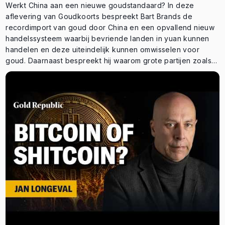
alternatief voor de dollar 13:09 Bretton Woods en de grote
Werkt China aan een nieuwe goudstandaard? In deze
monetaire reset 18:55 Waarom goudmijnaandelen nu
aflevering van Goudkoorts bespreekt Bart Brands de
ondergewaardeerd zijn 25:19 De wereldwijde
recordimport van goud door China en een opvallend nieuw
metaaltekorten beginnen 30:27 Koperschaarste en de
handelssysteem waarbij bevriende landen in yuan kunnen
goudvraag van centrale banken
handelen en deze uiteindelijk kunnen omwisselen voor
goud. Daarnaast bespreekt hij waarom grote partijen zoals
John Paulson en BlackRock goud blijven aanbevelen en
waarom de Federal Reserve volgens hem steeds minder
beleidsruimte heeft. In deze aflevering: ⚜️ China importeert
een recordhoeveelheid goud ⚜️ De mogelijke terugkeer
van een goudstandaard ⚜️ Waarom John Paulson bijna
volledig in goud zit ⚜️ Waarom BlackRock goud aanbeveelt
⚜️ De rentebeslissing van de Federal Reserve ⚜️ Inflatie
versus staatsschulden Wat denk jij? Is een terugkeer naar
een vorm van gouddekking realistisch? Laat het weten in de
reacties.
⸻⸻⸻⸻⸻⸻⸻⸻⸻⸻
⸻⸻⸻⸻⸻⸻ ⚜️ Open nu een account
bij GoldRepublic: 👉 https://www.goldrepublic.nl/account-
openen?ref=154005 📲 Altijd de actuele goudprijs en je