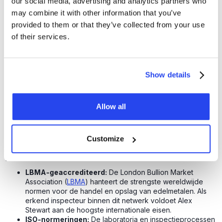
our social media, advertising and analytics partners who
may combine it with other information that you’ve
kwaliteitsstandaarden en
provided to them or that they’ve collected from your use
certificeringen
of their services.
Wanneer u investeert, is de
kwaliteit van het goud
minstens zo belangrijk als de fysieke aanwezigheid.
Show details
Goudbaren die via GoldRepublic worden aangekocht,
kennen een feilloze herkomst. De baren gaan vanuit de
smelterij direct de kluis in
. Doordat deze keten nooit
Allow all
wordt doorbroken, kennen wij de exacte kwaliteit en
zuiverheid van het edelmetaal.
Dit wordt extra bekrachtigd door de certificeringen van de
Customize
auditor. Alex Stewart International beschikt over de meest
prestigieuze accreditaties in de sector:
LBMA-geaccrediteerd:
De London Bullion Market
Association (
LBMA
) hanteert de strengste wereldwijde
normen voor de handel en opslag van edelmetalen. Als
erkend inspecteur binnen dit netwerk voldoet Alex
Stewart aan de hoogste internationale eisen.
ISO-normeringen:
De laboratoria en inspectieprocessen