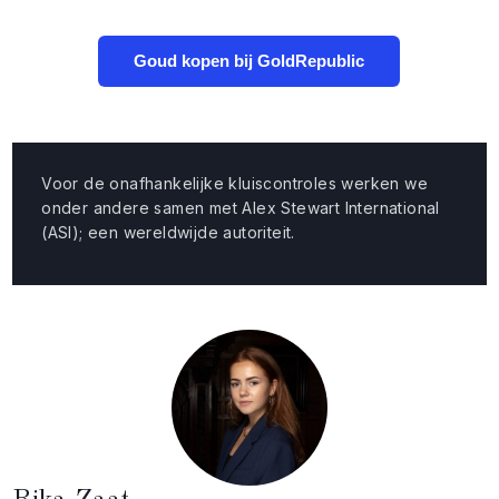
Goud kopen bij GoldRepublic
Voor de onafhankelijke kluiscontroles werken we
onder andere samen met Alex Stewart International
(ASI); een wereldwijde autoriteit.