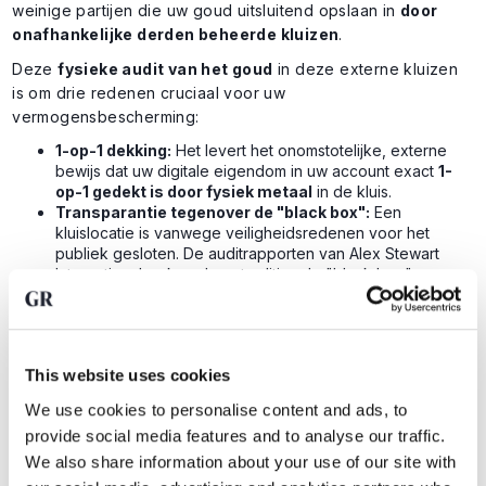
weinige partijen die uw goud uitsluitend opslaan in
door
onafhankelijke derden beheerde kluizen
.
Deze
fysieke audit van het goud
in deze externe kluizen
is om drie redenen cruciaal voor uw
vermogensbescherming:
1-op-1 dekking:
Het levert het onomstotelijke, externe
bewijs dat uw digitale eigendom in uw account exact
1-
op-1 gedekt is door fysiek metaal
in de kluis.
Transparantie tegenover de "black box":
Een
kluislocatie is vanwege veiligheidsredenen voor het
publiek gesloten. De auditrapporten van Alex Stewart
International maken deze traditionele "black box"
volledig transparant voor u.
Uitsluiting van fractional reserve banking:
De
periodieke controles voorkomen fraude, administratieve
fouten of dubbele verkoop (waarbij dezelfde baar aan
This website uses cookies
meerdere beleggers wordt toegewezen). Uw goud is en
blijft exclusief van u.
We use cookies to personalise content and ads, to
provide social media features and to analyse our traffic.
We also share information about your use of our site with
De hoogste