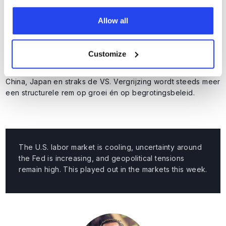
migratie, maar de vergrijzing zet onverminderd door. En dat
Allow all
heeft economische consequenties.
Vergrijzing betekent minder potentiële economische groei,
een kleinere belastingbasis, hogere zorguitgaven en
Customize
oplopende kosten voor sociale voorzieningen. En wat in
Nederland gebeurt, geldt ook voor de rest van Europa,
China, Japan en straks de VS. Vergrijzing wordt steeds meer
een structurele rem op groei én op begrotingsbeleid.
The U.S. labor market is cooling, uncertainty around
the Fed is increasing, and geopolitical tensions
remain high. This played out in the markets this week.