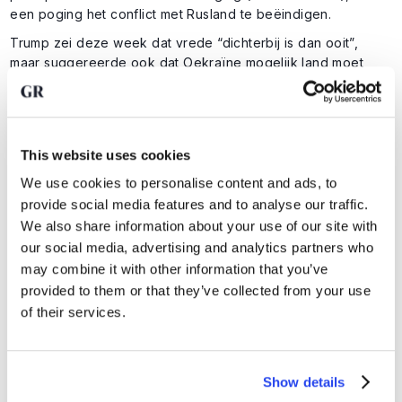
een poging het conflict met Rusland te beëindigen.
Trump zei deze week dat vrede “dichterbij is dan ooit”,
maar suggereerde ook dat Oekraïne mogelijk land moet
afstaan. Europese leiders hebben een kaderakkoord
gepresenteerd met veiligheidsgaranties, monitoring van een
wapenstilstand en steun voor toetreding tot de EU.
Tegelijkertijd bereidt de VS nieuwe sancties tegen de
This website uses cookies
Russische energiesector voor, mocht Poetin een akkoord
We use cookies to personalise content and ads, to
weigeren. Europa probeert via een EU-brede lening,
provide social media features and to analyse our traffic.
gefinancierd met bevroren Russische tegoeden, extra druk
We also share information about your use of our site with
te zetten. België, waar de meeste tegoeden liggen, ligt
our social media, advertising and analytics partners who
dwars. Maar Denemarken dreigt de beslissing er desnoods
zonder België doorheen te drukken.
may combine it with other information that you’ve
provided to them or that they’ve collected from your use
6. Vergrijzing duwt de economie
of their services.
in slow motion
In Nederland zijn er inmiddels meer 65-plussers dan
Show details
jongeren onder de 20. De bevolking groeit nog door