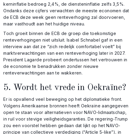
kerninflatie bedroeg 2,4%, de diensteninflatie zelfs 3,5%.
Ondanks deze cijfers verwachten de meeste economen dat
de ECB deze week geen renteverhoging zal doorvoeren,
maar vasthoudt aan het huidige niveau.
Toch groeit binnen de ECB de groep die toekomstige
renteverhogingen niet uitsluit. Isabel Schnabel gaf in een
interview aan dat ze “zich redelijk comfortabel voelt” bij
marktverwachtingen van een renteverhoging later in 2027.
President Lagarde probeert ondertussen het vertrouwen in
de economie te benadrukken zonder nieuwe
renteverwachtingen aan te wakkeren.
5. Wordt het vrede in Oekraïne?
Er is opvallend veel beweging op het diplomatieke front.
Volgens Amerikaanse bronnen heeft Oekraïne aangegeven
open te staan voor alternatieven voor NAVO-lidmaatschap,
in ruil voor stevige veiligheidsgaranties. De regering-Trump
zou een voorstel hebben gedaan dat lijkt op het NAVO-
principe van collectieve verdediging (“Article 5-like”), in