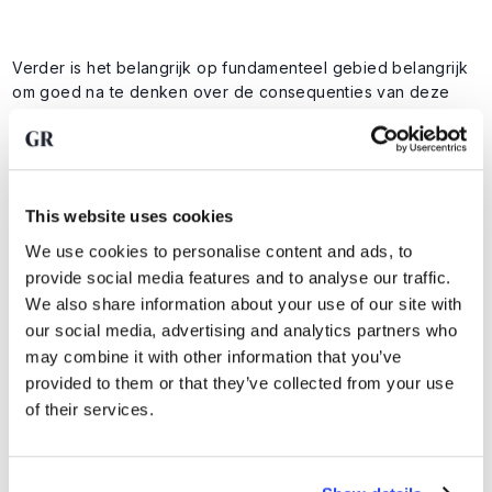
Verder is het belangrijk op fundamenteel gebied belangrijk
om goed na te denken over de consequenties van deze
oorlog. Als het Iran-conflict nog lang duurt, gaat dat op
termijn resulteren in permanente schade voor de
wereldeconomie; hogere inflatie en lagere economische
groei.
This website uses cookies
We use cookies to personalise content and ads, to
Er komt dan een punt waarop centrale banken moeten
provide social media features and to analyse our traffic.
ingrijpen en de economie moeten steunen met
We also share information about your use of our site with
renteverlagingen en andere vormen van hulp.
our social media, advertising and analytics partners who
may combine it with other information that you’ve
Nu zitten we nog in de fase waarin de situatie juist pijn
provided to them or that they’ve collected from your use
oplevert voor goud, maar dat zal omkeren zodra centrale
of their services.
banken gedwongen worden om te helpen. Juist op de korte
termijn leveren dit soort situatie een hogere inflatie op en
moeten centrale banken zich terugtrekken, maar dat