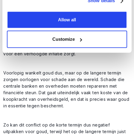
Show details
terugtrekken heeft grenzen.
Allow all
Als centrale banken moeten kiezen tussen de inflatie en de
economie, zullen ze vrijwel altijd voor de economie kiezen.
Lees: mocht de situatie compleet escaleren en een
Customize
wereldwijde recessie veroorzaken, dan blijven de
renteverlagingen echt niet achterwege omdat de olieprijs
voor een verhoogde inflatie zorgt.
Voorlopig wankelt goud dus, maar op de langere termijn
zorgen oorlogen voor schade aan de wereld. Schade die
centrale banken en overheden moeten repareren met
financiële steun. Dat gaat uiteindelijk vaak ten koste van de
koopkracht van overheidsgeld, en dat is precies waar goud
in essentie tegen beschermt.
Zo kan dit conflict op de korte termijn dus negatief
uitpakken voor goud, terwijl het op de langere termijn juist