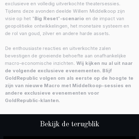
exclusieve en volledig uitverkochte theatersessies.
Tijdens deze avonden deelde Willem Middelkoop zijn
visie op het
'Big Reset'-scenario
en de impact van
geopolitieke ontwikkelingen, het monetaire systeem en
de rol van goud, zilver en andere harde assets.
De enthousiaste reacties en uitverkochte zalen
bevestigen de groeiende behoefte aan onafhankelijke
macro-economische inzichten.
Wij kijken nu al uit naar
de volgende exclusieve evenementen. Blijf
GoldRepublic volgen om als eerste op de hoogte te
zijn van nieuwe Macro met Middelkoop-sessies en
andere exclusieve evenementen voor
GoldRepublic-klanten.
Bekijk de terugblik