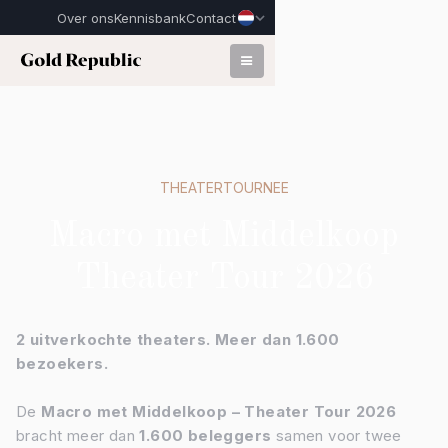
Over ons
Kennisbank
Contact
THEATERTOURNEE
Macro met Middelkoop
Theater Tour 2026
2 uitverkochte theaters. Meer dan 1.600
bezoekers.
De
Macro met Middelkoop – Theater Tour 2026
bracht meer dan
1.600 beleggers
samen voor twee