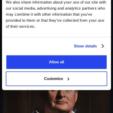
Antwerpen
We also share information about your use of our site with
our social media, advertising and analytics partners who
📍Handelsbeurs
may combine it with other information that you’ve
🗓️ 8 juni 2026
provided to them or that they’ve collected from your use
of their services.
Uitverkocht
Show details
Allow all
Customize