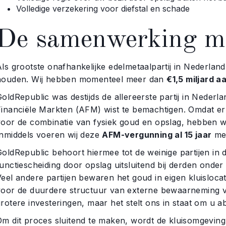
Volledige verzekering voor diefstal en schade
De samenwerking me
Als grootste onafhankelijke edelmetaalpartij in Nederlan
houden. Wij hebben momenteel meer dan
€1,5 miljard 
oldRepublic was destijds de allereerste partij in Nederlan
Financiële Markten (AFM) wist te bemachtigen. Omdat er
voor de combinatie van fysiek goud en opslag, hebben wij
Inmiddels voeren wij deze
AFM-vergunning al 15 jaar
met
GoldRepublic behoort hiermee tot de weinige partijen in
unctiescheiding door opslag uitsluitend bij derden onder
Veel andere partijen bewaren het goud in eigen kluisloca
voor de duurdere structuur van externe bewaarneming v
rotere investeringen, maar het stelt ons in staat om u ab
Om dit proces sluitend te maken, wordt de kluisomgevin