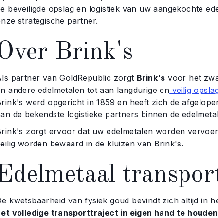
de beveiligde opslag en logistiek van uw aangekochte ed
onze strategische partner.
Over Brink's
Als partner van GoldRepublic zorgt
Brink's
voor het zwa
en andere edelmetalen tot aan langdurige en
veilig opsla
Brink's werd opgericht in 1859 en heeft zich de afgelop
van de bekendste logistieke partners binnen de edelmeta
Brink's zorgt ervoor dat uw edelmetalen worden vervoerd
veilig worden bewaard in de kluizen van Brink's.
Edelmetaal transpor
De kwetsbaarheid van fysiek goud bevindt zich altijd in 
het volledige transporttraject in eigen hand te houden