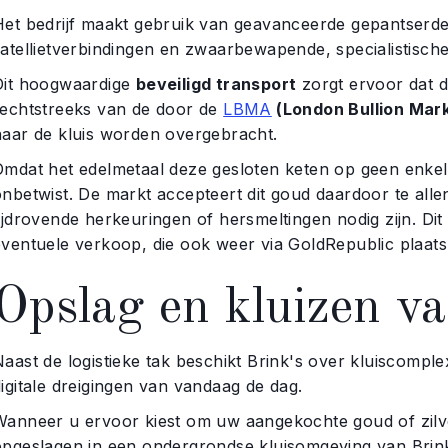
Het bedrijf maakt gebruik van geavanceerde gepantserde
satellietverbindingen en zwaarbewapende, specialistisch
Dit hoogwaardige
beveiligd transport
zorgt ervoor dat 
rechtstreeks van de door de
LBMA
(London Bullion Mark
naar de kluis worden overgebracht.
Omdat het edelmetaal deze gesloten keten op geen enkel m
nbetwist. De markt accepteert dit goud daardoor te allen
ijdrovende herkeuringen of hersmeltingen nodig zijn. Dit 
eventuele verkoop, die ook weer via GoldRepublic plaats
Opslag en kluizen va
aast de logistieke tak beschikt Brink's over kluiscomple
igitale dreigingen van vandaag de dag.
Wanneer u ervoor kiest om uw aangekochte goud of zilver
opgeslagen in een ondergrondse kluisomgeving van Brin