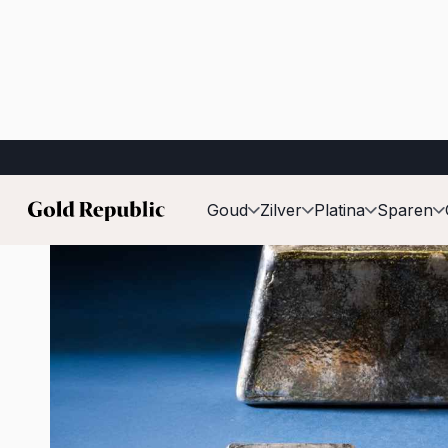
Gepubliceerd op:
6 juli 2026
Goud
Zilver
Platina
Sparen