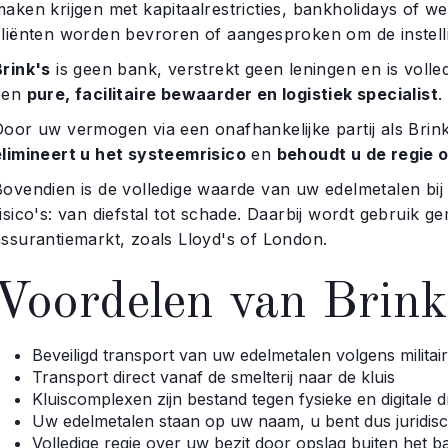
aken krijgen met kapitaalrestricties, bankholidays of we
cliënten worden bevroren of aangesproken om de instelli
Brink's
is geen bank, verstrekt geen leningen en is volle
een
pure, facilitaire bewaarder en logistiek specialist
.
Door uw vermogen via een onafhankelijke partij als Brin
elimineert u het systeemrisico
en
behoudt u de regie
Bovendien is de volledige waarde van uw edelmetalen bi
risico's: van diefstal tot schade. Daarbij wordt gebruik
assurantiemarkt, zoals Lloyd's of London.
Voordelen van Brink
Beveiligd transport van uw edelmetalen volgens militair
Transport direct vanaf de smelterij naar de kluis
Kluiscomplexen zijn bestand tegen fysieke en digitale d
Uw edelmetalen staan op uw naam, u bent dus juridisc
Volledige regie over uw bezit door opslag buiten het 