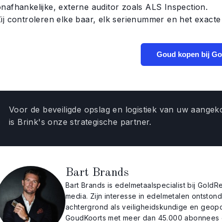
onafhankelijke, externe auditor zoals ALS Inspection.
Zij controleren elke baar, elk serienummer en het exacte
Goud kopen bij Go
Voor de beveiligde opslag en logistiek van uw aange
is Brink's onze strategische partner.
Bart Brands
Bart Brands is edelmetaalspecialist bij GoldRe
media. Zijn interesse in edelmetalen ontstond 
achtergrond als veiligheidskundige en geopol
GoudKoorts met meer dan 45.000 abonnees o