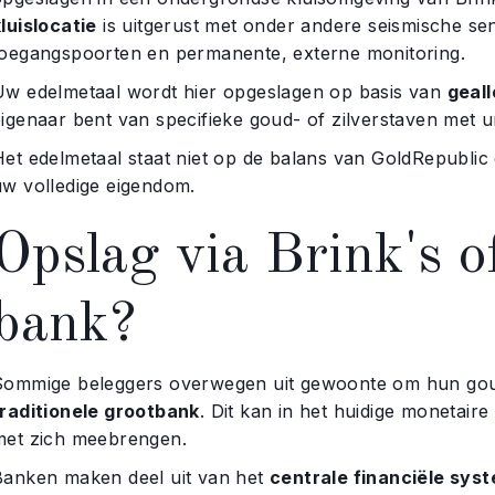
luislocatie
is uitgerust met onder andere seismische s
toegangspoorten en permanente, externe monitoring.
Uw edelmetaal wordt hier opgeslagen op basis van
geal
eigenaar bent van specifieke goud- of zilverstaven met 
Het edelmetaal staat niet op de balans van GoldRepublic
uw volledige eigendom.
Opslag via Brink's of
bank?
Sommige beleggers overwegen uit gewoonte om hun gou
traditionele grootbank
. Dit kan in het huidige monetair
met zich meebrengen.
Banken maken deel uit van het
centrale financiële sys