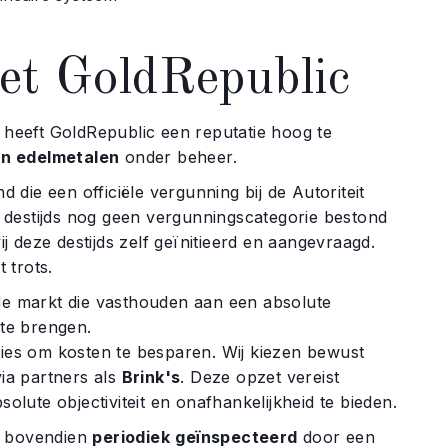
t GoldRepublic
d heeft GoldRepublic een reputatie hoog te
aan edelmetalen
onder beheer.
d die een officiële vergunning bij de Autoriteit
 destijds nog geen vergunningscategorie bestond
 deze destijds zelf geïnitieerd en aangevraagd.
 trots.
 de markt die vasthouden aan een absolute
 te brengen.
ties om kosten te besparen. Wij kiezen bewust
ia partners als
Brink's
. Deze opzet vereist
solute objectiviteit en onafhankelijkheid te bieden.
g bovendien
periodiek
geïnspecteerd
door een