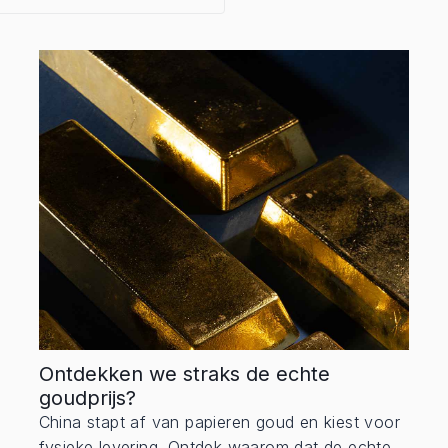
Ontdekken we straks de echte
goudprijs?
China stapt af van papieren goud en kiest voor
fysieke levering. Ontdek waarom dat de echte