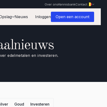
Over ons
Kennisbank
Contact
Opslag
Nieuws
Inloggen
Open een account
aalnieuws
over edelmetalen en investeren.
ilver
Goud
Investeren