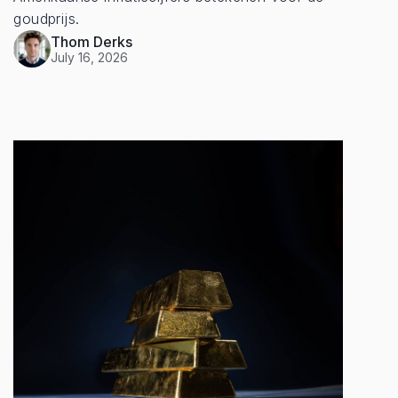
goudprijs.
Thom Derks
July 16, 2026