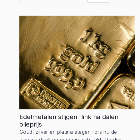
Edelmetalen stijgen flink na dalen
olieprijs
Goud, zilver en platina stegen fors nu de
olieprijs daalt en vrede in zicht lijkt. Ontdek