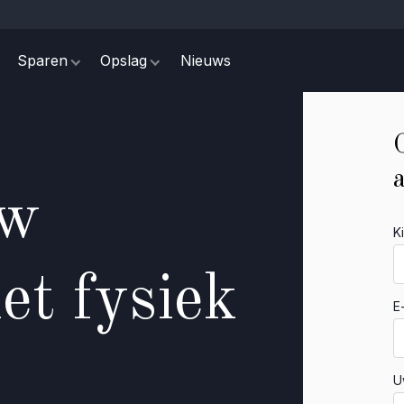
Sparen
Opslag
Nieuws
uw
K
t fysiek
E
U