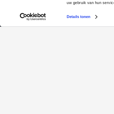
uw gebruik van hun servic
Details tonen
Edelmetalen
Informatie
Goud
Over ons
Zilver
Onze tarieven
Platina
Nieuws
Kennisbank
Sparen
Veelgestelde vrage
Zakelijk
Reviews
Verkopen