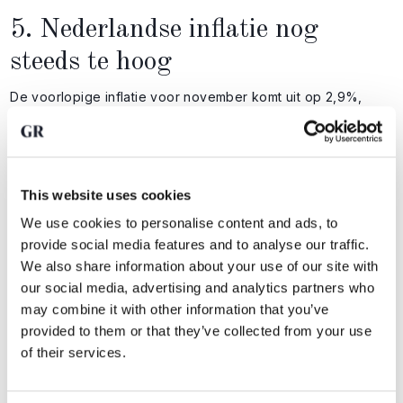
5. Nederlandse inflatie nog
steeds te hoog
De voorlopige inflatie voor november komt uit op 2,9%,
meldt het CBS. Dat is slechts een fractie lager dan de 3,1%
van oktober. Hoewel de trend licht dalend is, blijft het cijfer
hardnekkig boven het ECB-doel.
Voor Nederlandse huishoudens betekent dit: het spaargeld
This website uses cookies
verliest nog steeds koopkracht, terwijl beleggingen nodig
We use cookies to personalise content and ads, to
blijven om vermogen te beschermen.
provide social media features and to analyse our traffic.
We also share information about your use of our site with
our social media, advertising and analytics partners who
may combine it with other information that you’ve
De Amerikaanse arbeidsmarkt verzwakt, terwijl
provided to them or that they’ve collected from your use
centrale banken wereldwijd voor lastige keuzes
of their services.
staan. Lees hoe Fed-beleid, inflatie en geopolitieke
ontwikkelingen de vooruitzichten voor beleggers in
edelmetalen beïnvloeden.