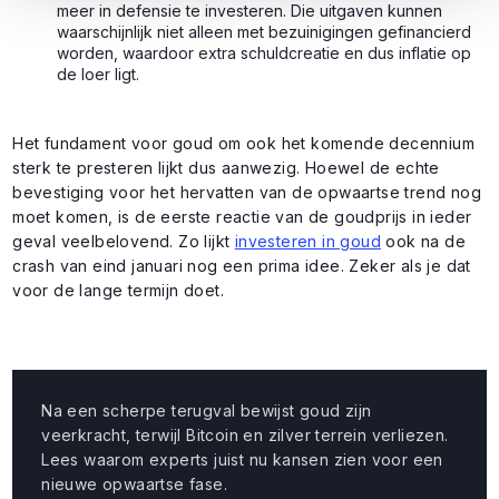
meer in defensie te investeren. Die uitgaven kunnen
waarschijnlijk niet alleen met bezuinigingen gefinancierd
worden, waardoor extra schuldcreatie en dus inflatie op
de loer ligt.
Het fundament voor goud om ook het komende decennium
sterk te presteren lijkt dus aanwezig. Hoewel de echte
bevestiging voor het hervatten van de opwaartse trend nog
moet komen, is de eerste reactie van de goudprijs in ieder
geval veelbelovend. Zo lijkt
investeren in goud
ook na de
crash van eind januari nog een prima idee. Zeker als je dat
voor de lange termijn doet.
Na een scherpe terugval bewijst goud zijn
veerkracht, terwijl Bitcoin en zilver terrein verliezen.
Lees waarom experts juist nu kansen zien voor een
nieuwe opwaartse fase.