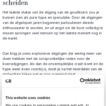
scheiden
Het laatste stukje van de stijging van de goudkoers zou je
kunnen zien als pure hype en speculatie. Door de stijgingen
van de afgelopen jaren begonnen particulieren steeds
enthousiaster te worden, en uit angst om de boot volledig te
missen sprongen veel mensen op het laatste moment nog in
de markt.
Dan krijg je soms explosieve stijgingen die weinig meer van
doen hebben met de oorspronkelijke reden voor de
koersstijgingen. Als dan de onvermijdelijke crash komt en de
hype weer even voorbij is, moet je na het neerdalen van de
stofwolken kijken wat er nog overeind staat.
In het geval van goud lijkt er nog altijd sprake van een
solide fundament voor verdere koersstijgingen. Jurrien
This website uses cookies
Timmer constateert al dat goud in ieder geval nog reageert
op de groei van de wereldwijde geldhoeveelheid, en
We use cookies to personalise content and ads, to