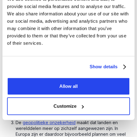
daarmee zijn rol als beschermer tegen inflatie blijft
provide social media features and to analyse our traffic.
vervullen.
We also share information about your use of our site with
our social media, advertising and analytics partners who
may combine it with other information that you’ve
Daarbij is er nog altijd sprake van een verhoogde mate van
provided to them or that they’ve collected from your use
geopolitieke onrust. Dat maakt goud om twee redenen
of their services.
aantrekkelijker:
We weten niet hoe de wereld van morgen eruitziet. Het is
Show details
goed mogelijk dat China zich de komende decennia
manifesteert als leider op het geopolitieke wereldtoneel.
Allow all
Die onzekerheid betekent dat het lastiger is voor
investeerders om te bepalen in welke aandelenmarkten
ze moeten beleggen. Juist dat maakt een investering in
goud
aantrekkelijker
, omdat het edelmetaal politiek- en
Customize
economie-onafhankelijk is.
De
geopolitieke onzekerheid
maakt dat landen en
werelddelen meer op zichzelf aangewezen zijn. In
Europa zijn er daardoor bijvoorbeeld plannen om veel