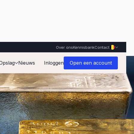
Over ons
Kennisbank
Contact
Opslag
Nieuws
Inloggen
Open een account