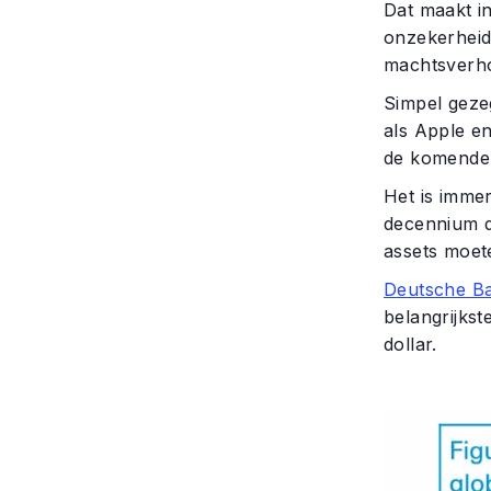
Dat maakt in
onzekerheid 
machtsverh
Simpel geze
als Apple e
de komende 
Het is immer
decennium d
assets moet
Deutsche B
belangrijks
dollar.