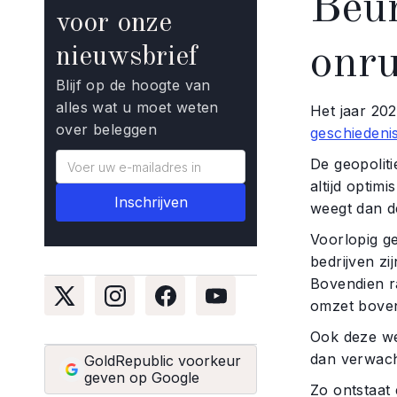
Beur
voor onze
onru
nieuwsbrief
Blijf op de hoogte van
alles wat u moet weten
Het jaar 202
over beleggen
geschiedeni
De geopoliti
altijd optim
weegt dan d
Voorlopig ge
bedrijven zi
Bovendien r
omzet boven
Ook deze wee
dan verwach
GoldRepublic voorkeur
geven op Google
Zo ontstaat 