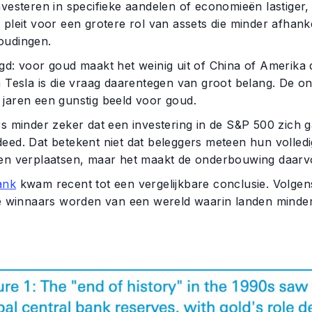
vesteren in specifieke aandelen of economieën lastiger, o
pleit voor een grotere rol van assets die minder afhanke
oudingen.
gd: voor goud maakt het weinig uit of China of Amerika 
n Tesla is die vraag daarentegen van groot belang. De 
jaren een gunstig beeld voor goud.
s minder zeker dat een investering in de S&P 500 zich g
eed. Dat betekent niet dat beleggers meteen hun volledi
en verplaatsen, maar het maakt de onderbouwing daarvo
ank
kwam recent tot een vergelijkbare conclusie. Volge
te winnaars worden van een wereld waarin landen minder 