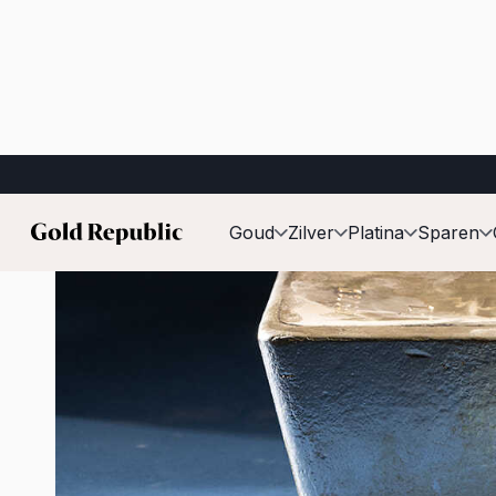
Gepubliceerd op:
8 mei 2026
Goud
Zilver
Platina
Sparen