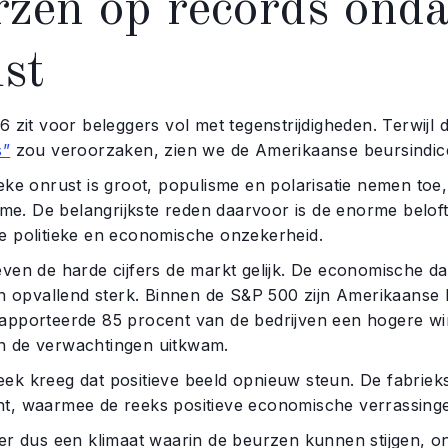
zen op records onda
st
6 zit voor beleggers vol met tegenstrijdigheden. Terwijl
s”
zou veroorzaken, zien we de Amerikaanse beursindic
eke onrust is groot, populisme en polarisatie nemen to
isme. De belangrijkste reden daarvoor is de enorme belo
e politieke en economische onzekerheid.
ven de harde cijfers de markt gelijk. De economische da
jn opvallend sterk. Binnen de S&P 500 zijn Amerikaanse
apporteerde 85 procent van de bedrijven een hogere wins
 de verwachtingen uitkwam.
k kreeg dat positieve beeld opnieuw steun. De fabriekso
t, waarmee de reeks positieve economische verrassinge
er dus een klimaat waarin de beurzen kunnen stijgen, on