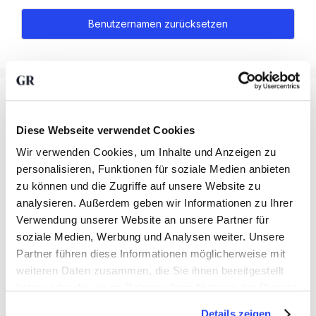
Diese Webseite verwendet Cookies
Wir verwenden Cookies, um Inhalte und Anzeigen zu
Edelmetalle
personalisieren, Funktionen für soziale Medien anbieten
zu können und die Zugriffe auf unsere Website zu
Gold
Information
analysieren. Außerdem geben wir Informationen zu Ihrer
Silber
Verwendung unserer Website an unsere Partner für
Über uns
Platin
soziale Medien, Werbung und Analysen weiter. Unsere
Rechtliches
Unsere Gebühren
Sparpläne
Partner führen diese Informationen möglicherweise mit
Datenschutzerklärung
weiteren Daten zusammen, die Sie ihnen bereitgestellt
Nachrichten
Geschäft
Kontakt
haben oder die sie im Rahmen Ihrer Nutzung der Dienste
Dokumente
Wissensdatenbank
Verkaufen
gesammelt haben.
Brouwersgracht 77
AFM Lizenz
Details zeigen