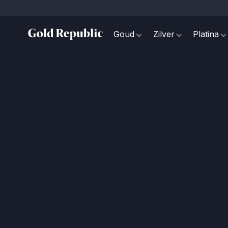
Goud
Zilver
Platina