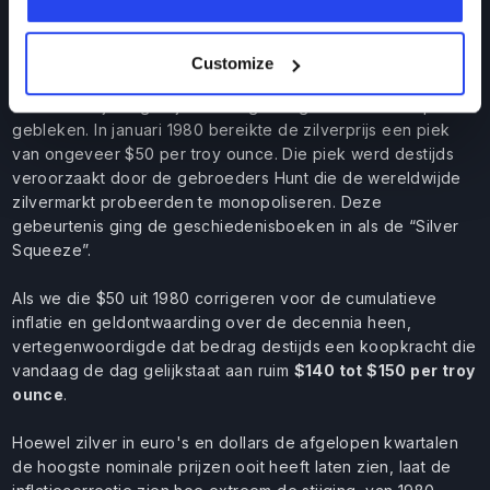
wanneer we kijken naar de
voor inflatie gecorrigeerde
koers
.
Customize
In reële koopkracht gemeten is het legendarische record uit
1980 namelijk nog altijd een nagenoeg onbereikbare piek
gebleken. In januari 1980 bereikte de zilverprijs een piek
van ongeveer $50 per troy ounce. Die piek werd destijds
veroorzaakt door de gebroeders Hunt die de wereldwijde
zilvermarkt probeerden te monopoliseren. Deze
gebeurtenis ging de geschiedenisboeken in als de “Silver
Squeeze”.
Als we die $50 uit 1980 corrigeren voor de cumulatieve
inflatie en geldontwaarding over de decennia heen,
vertegenwoordigde dat bedrag destijds een koopkracht die
vandaag de dag gelijkstaat aan ruim
$140 tot $150 per troy
ounce
.
Hoewel zilver in euro's en dollars de afgelopen kwartalen
de hoogste nominale prijzen ooit heeft laten zien, laat de