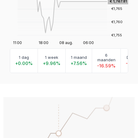
6
1 dag
1 week
1 maand
Dit ja
maanden
+0.00%
+9.96%
+7.56%
-9.1
-16.59%