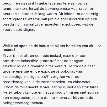
begonnen massaal fysieke levering te eisen op de
termijnmarkten, terwijl de bovengrondse voorraden bij
beurzen al historisch laag waren. Dit leidde tot een heftige
short squeeze waarbij partijen die speculeerden op een
prijsdaling massaal zilver moesten terugkopen, wat de
koers deed stijgen.
Welke rol speelde de industrie bij het bereiken van dit
record?
Zilver is niet alleen een edelmetaal, maar ook een
onmisbare industriële grondstof met de hoogste
elektrische geleidbaarheid ter wereld. De transitie naar
groene energie en de explosieve opkomst van
kunstmatige intelligentie (AI) zorgden voor een
recordvraag vanuit de zonnepanelen- en chipsector.
Omdat de zilvermarkt al vier jaar op rij met een structureel
fysiek tekort kampte en het aanbod uit mijnen niet zomaar
kon meegroeien, raakte de markt oververhit zodra de
beleggersvraag toenam.