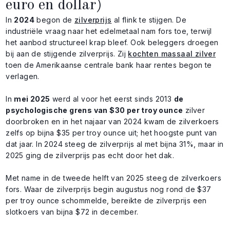
euro en dollar)
In
2024
begon de
zilverprijs
al flink te stijgen. De
industriële vraag naar het edelmetaal nam fors toe, terwijl
het aanbod structureel krap bleef. Ook beleggers droegen
bij aan de stijgende zilverprijs. Zij
kochten massaal zilver
toen de Amerikaanse centrale bank haar rentes begon te
verlagen.
In
mei 2025
werd al voor het eerst sinds 2013
de
psychologische grens van $30 per troy ounce
zilver
doorbroken en in het najaar van 2024 kwam de zilverkoers
zelfs op bijna $35 per troy ounce uit; het hoogste punt van
dat jaar. In 2024 steeg de zilverprijs al met bijna 31%, maar in
2025 ging de zilverprijs pas echt door het dak.
Met name in de tweede helft van 2025 steeg de zilverkoers
fors. Waar de zilverprijs begin augustus nog rond de $37
per troy ounce schommelde, bereikte de zilverprijs een
slotkoers van bijna $72 in december.