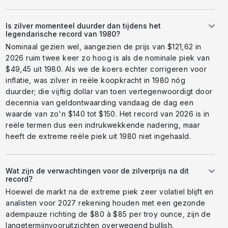
Is zilver momenteel duurder dan tijdens het
legendarische record van 1980?
Nominaal gezien wel, aangezien de prijs van $121,62 in
2026 ruim twee keer zo hoog is als de nominale piek van
$49,45 uit 1980. Als we de koers echter corrigeren voor
inflatie, was zilver in reële koopkracht in 1980 nóg
duurder; die vijftig dollar van toen vertegenwoordigt door
decennia van geldontwaarding vandaag de dag een
waarde van zo'n $140 tot $150. Het record van 2026 is in
reële termen dus een indrukwekkende nadering, maar
heeft de extreme reële piek uit 1980 niet ingehaald.
Wat zijn de verwachtingen voor de zilverprijs na dit
record?
Hoewel de markt na de extreme piek zeer volatiel blijft en
analisten voor 2027 rekening houden met een gezonde
adempauze richting de $80 à $85 per troy ounce, zijn de
langetermijnvooruitzichten overwegend bullish.