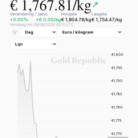
€ 1,767.81/kg
↗
Verandering / (abs)
Hoogste
Laagste
+0.00%
·
+€ 0.00/kg
€ 1,804.78/kg
€ 1,754.47/kg
Vandaag om 08/08/2026 09:11 UTC