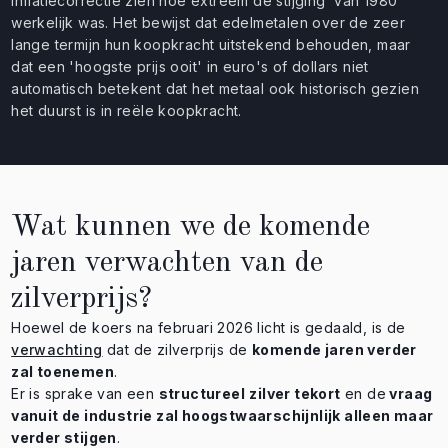
inflatiecorrectie zien hoe extreem de stijging van 1980
werkelijk was. Het bewijst dat edelmetalen over de zeer
lange termijn hun koopkracht uitstekend behouden, maar
dat een 'hoogste prijs ooit' in euro's of dollars niet
automatisch betekent dat het metaal ook historisch gezien
het duurst is in reële koopkracht.
Wat kunnen we de komende
jaren verwachten van de
zilverprijs?
Hoewel de koers na februari 2026 licht is gedaald, is de
verwachting
dat de zilverprijs de
komende jaren verder
zal toenemen
.
Er is sprake van een
structureel
zilver tekort
en de
vraag
vanuit de industrie zal hoogstwaarschijnlijk alleen maar
verder stijgen
.