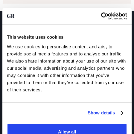
This website uses cookies
We use cookies to personalise content and ads, to
provide social media features and to analyse our traffic.
We also share information about your use of our site with
our social media, advertising and analytics partners who
may combine it with other information that you’ve
provided to them or that they’ve collected from your use
of their services.
Zilverprijs record gecorrigeerd
Show details
voor inflatie
Hoewel de zilverkoers begin 2026 alle eerdere records
heeft verbroken, krijgt de koers wel een andere lading
Allow all