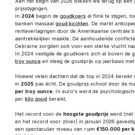
Aan het begin van 2026 blikken we terug op een
prijsstijgingen.
In
2024
begon de
goudkoers
al flink te stijgen, 
banken massaal
goud kochten
. De markt anticip
renteverlagingen door de Amerikaanse centrale 
aantrekkelijker maakte. De aanhoudende conflict
Oekraïne zorgden ook voor een sterke vlucht naar
In 2024 vestigde de goudkoers zich al boven de 
troy ounce
en steeg de goudprijs op jaarbasis me
Hoewel velen dachten dat de top in 2024 bereikt w
in
2025
pas écht. De goudprijs schoot door de m
per troy ounce
. In euro's werd de psychologisc
per
kilo goud
bereikt.
Het record voor de
hoogste goudprijs
werd (net 
en het record voor zilver) in januari 2026 gevest
een spectaculair niveau van ruim
€150.000 per ki