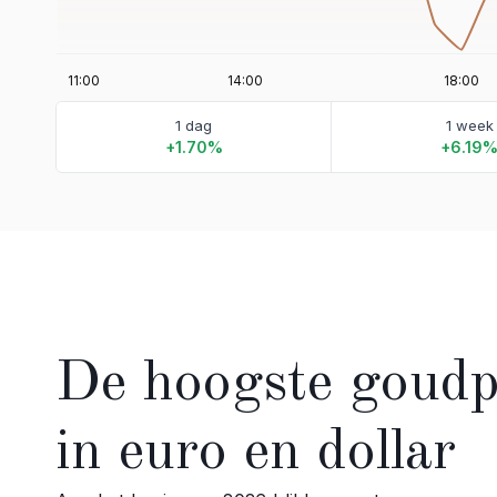
1 dag
1 week
+1.70%
+6.19
De hoogste goudpr
in euro en dollar