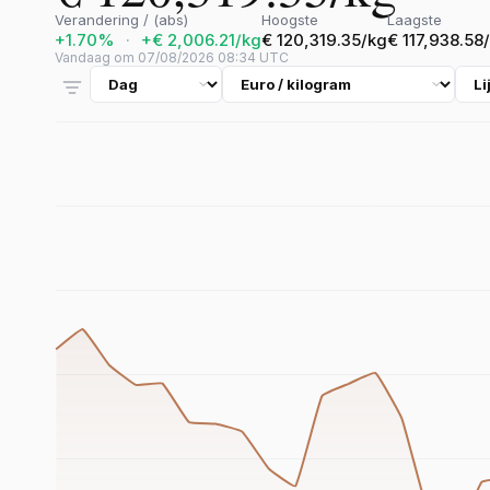
Verandering / (abs)
Hoogste
Laagste
+1.70%
·
+€ 2,006.21/kg
€ 120,319.35/kg
€ 117,938.58
Vandaag om 07/08/2026 08:34 UTC