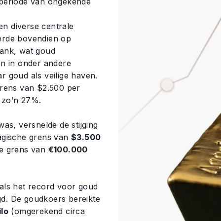
 periode van ongekende
toen diverse centrale
eerde bovendien op
bank, wat goud
en in onder andere
 goud als veilige haven.
grens van $2.500 per
t zo’n 27%.
as, versnelde de stijging
agische grens van
$3.500
he grens van
€100.000
als het record voor goud
igd. De goudkoers bereikte
lo
(omgerekend circa