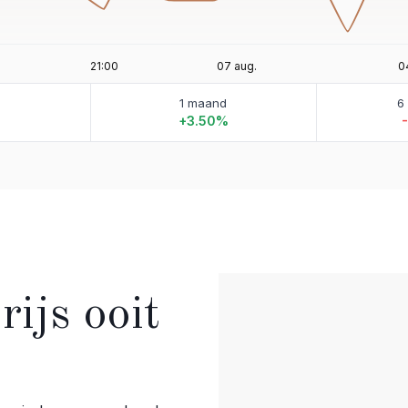
1 maand
6
%
+3.50%
ijs ooit