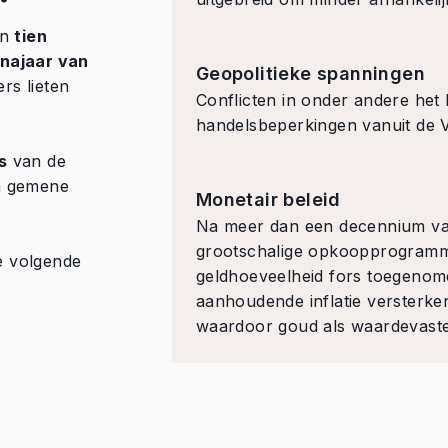
an
tien
najaar van
Geopolitieke spanningen
ers lieten
Conflicten in onder andere he
handelsbeperkingen vanuit de 
s
van de
en gemene
Monetair beleid
Na meer dan een decennium van
grootschalige opkoopprogramma'
e volgende
geldhoeveelheid fors toegenom
aanhoudende inflatie versterken
waardoor goud als waardevaste