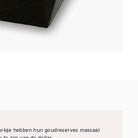
Turkije hebben hun goudreserves massaal
 te zijn van de dollar.