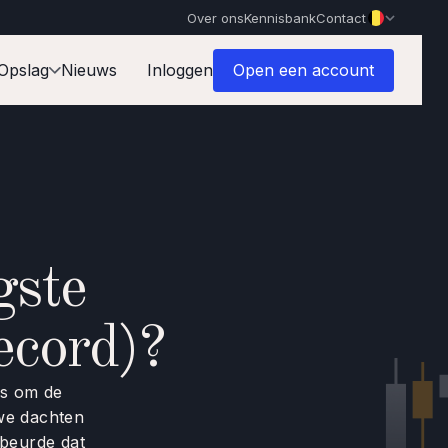
Over ons
Kennisbank
Contact
Opslag
Nieuws
Inloggen
Open een account
gste
record)?
ns om de
 we dachten
ebeurde dat