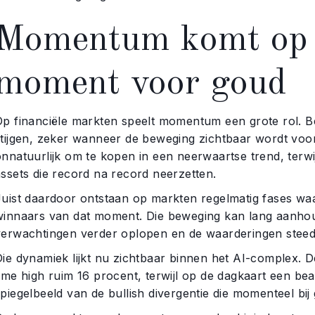
Momentum komt op h
moment voor goud
Op financiële markten speelt momentum een grote rol. Be
stijgen, zeker wanneer de beweging zichtbaar wordt voor 
nnatuurlijk om te kopen in een neerwaartse trend, terwijl
assets die record na record neerzetten.
Juist daardoor ontstaan op markten regelmatig fases waar
winnaars van dat moment. Die beweging kan lang aanho
verwachtingen verder oplopen en de waarderingen steeds 
Die dynamiek lijkt nu zichtbaar binnen het AI-complex. D
ime high ruim 16 procent, terwijl op de dagkaart een beari
piegelbeeld van de bullish divergentie die momenteel bij