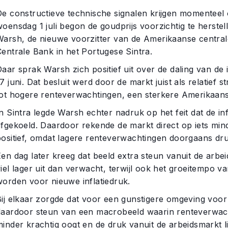
De constructieve technische signalen krijgen momenteel
woensdag 1 juli begon de goudprijs voorzichtig te herste
Warsh, de nieuwe voorzitter van de Amerikaanse central
Centrale Bank in het Portugese Sintra.
aar sprak Warsh zich positief uit over de daling van de 
7 juni. Dat besluit werd door de markt juist als relatief s
tot hogere renteverwachtingen, een sterkere Amerikaanse
n Sintra legde Warsh echter nadruk op het feit dat de in
afgekoeld. Daardoor rekende de markt direct op iets mi
positief, omdat lagere renteverwachtingen doorgaans dr
Een dag later kreeg dat beeld extra steun vanuit de arbe
iel lager uit dan verwacht, terwijl ook het groeitempo v
worden voor nieuwe inflatiedruk.
Bij elkaar zorgde dat voor een gunstigere omgeving voo
daardoor steun van een macrobeeld waarin renteverwach
inder krachtig oogt en de druk vanuit de arbeidsmarkt li