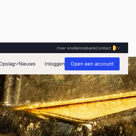
Over ons
Kennisbank
Contact
Opslag
Nieuws
Inloggen
Open een account