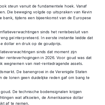
 ook steun vanuit de fundamentele hoek. Vanaf
llen. Die beweging volgde op uitspraken van Kevin
e bank, tijdens een bijeenkomst van de Europese
inflatieverwachtingen sinds het rentebesluit van
treng geïnterpreteerd. In eerste instantie leidde dat
 dollar en druk op de goudprijs.
flatieverwachtingen sinds dat moment zijn
nder renteverhogingen in 2026. Voor goud was dat
uk wegnemen van niet-rentedragende assets.
idsmarkt. De banengroei in de Verenigde Staten
an de lonen geen duidelijke reden gaf om bang te
r goud. De technische bodemsignalen krijgen
tingen wat afkoelen, de Amerikaanse dollar
jkt af te nemen.