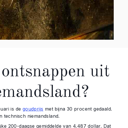
 ontsnappen uit
iemandsland?
uari is de
goudprijs
met bijna 30 procent gedaald.
in technisch niemandsland.
jke 200-daagse gemiddelde van 4.487 dollar. Dat