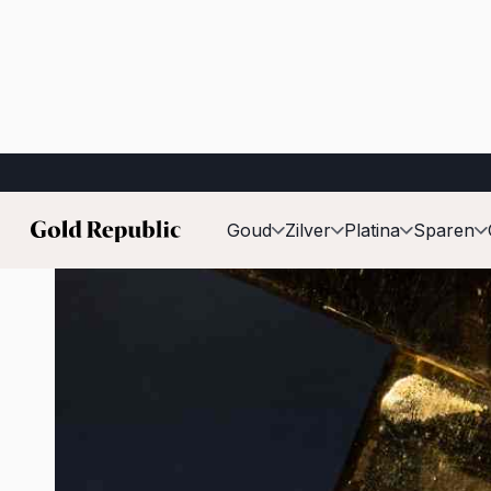
Gepubliceerd op:
8 juli 2026
Goud
Zilver
Platina
Sparen