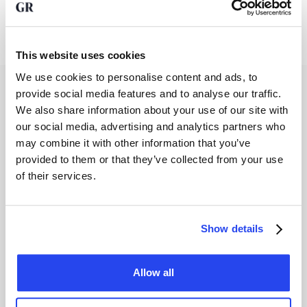
Koop goud bij GoldRepublic
This website uses cookies
We use cookies to personalise content and ads, to
Veelgestelde vragen
provide social media features and to analyse our traffic.
We also share information about your use of our site with
our social media, advertising and analytics partners who
may combine it with other information that you’ve
provided to them or that they’ve collected from your use
Betaal ik btw bij 100 gram zilver kopen?
of their services.
In België betaalt u btw over 100 gram zilver, aangezien
zilver als industriële grondstof wordt belast. Wanneer u
echter kiest voor opslag in een douane-entrepot via
GoldRepublic, koopt u het zilver btw-vrij omdat het
Show details
formeel de grens niet passeert. Dit levert logischerwijs
een forse kostenbesparing op.
Allow all
Waar koop ik veilig 100 gram zilver in België?