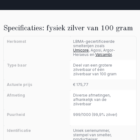
Specificaties: fysiek zilver van 100 gram
Herkomst
LBMA-gecertificeerde
smelterijen zoals
Umicore
, Agosi, Argor-
Heraeus en
Valcambi
.
Type baar
Deel van een grotere
zilverbaar of één
zilverbaar van 100 gram
Actuele prijs
€ 175,77
Afmeting
Diverse afmetingen,
afhankelijk van de
zilverbaar
Puurheid
999/1000 (99,9% zilver)
Identificatie
Uniek serienummer,
stempel van smelter,
productiejaar