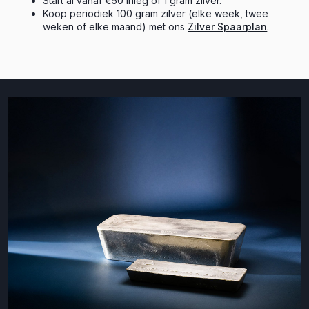
Start al vanaf €50 inleg of 1 gram zilver.
Koop periodiek 100 gram zilver (elke week, twee
weken of elke maand) met ons
Zilver Spaarplan
.