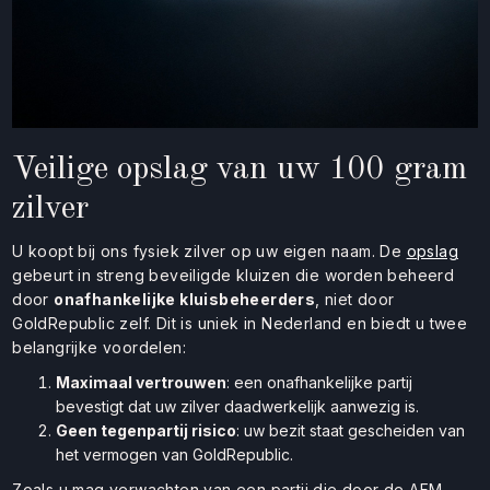
Veilige opslag van uw 100 gram
zilver
U koopt bij ons fysiek zilver op uw eigen naam. De
opslag
gebeurt in streng beveiligde kluizen die worden beheerd
door
onafhankelijke kluisbeheerders
, niet door
GoldRepublic zelf. Dit is uniek in Nederland en biedt u twee
belangrijke voordelen:
Maximaal vertrouwen
: een onafhankelijke partij
bevestigt dat uw zilver daadwerkelijk aanwezig is.
Geen tegenpartij risico
: uw bezit staat gescheiden van
het vermogen van GoldRepublic.
Zoals u mag verwachten van een partij die door de AFM