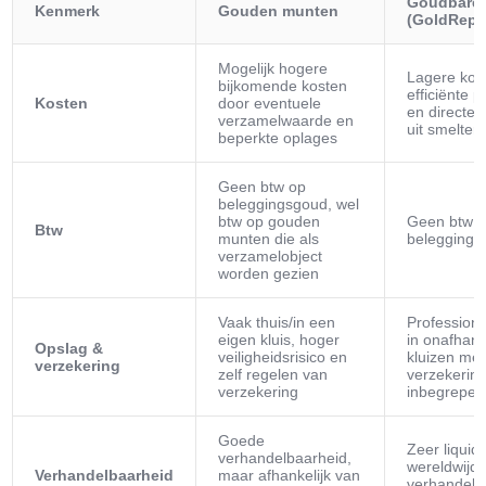
Goudbare
Kenmerk
Gouden munten
(GoldRepu
Mogelijk hogere
Lagere kos
bijkomende kosten
efficiënte p
Kosten
door eventuele
en directe 
verzamelwaarde en
uit smelterij
beperkte oplages
Geen btw op
beleggingsgoud, wel
btw op gouden
Geen btw 
Btw
munten die als
beleggings
verzamelobject
worden gezien
Vaak thuis/in een
Professione
eigen kluis, hoger
in onafhank
Opslag &
veiligheidsrisico en
kluizen met
verzekering
zelf regelen van
verzekerin
verzekering
inbegrepen
Goede
Zeer liquid
verhandelbaarheid,
wereldwijd
Verhandelbaarheid
maar afhankelijk van
verhandelb