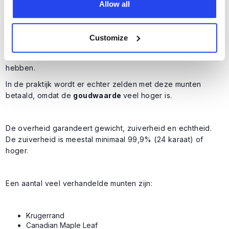
Allow all
wettig betaalmiddel in het land waar ze zijn uitgegeven.
De ‘Maple Leaf’, een munt die wordt geslagen door de
Customize
Royal Canadian Mint (het Canadese munthuis), kan
bijvoorbeeld een nominale waarde van 50 Canadese dollars
hebben.
In de praktijk wordt er echter zelden met deze munten
betaald, omdat de
goudwaarde
veel hoger is.
De overheid garandeert gewicht, zuiverheid en echtheid.
De zuiverheid is meestal minimaal 99,9% (24 karaat) of
hoger.
Een aantal veel verhandelde munten zijn:
Krugerrand
Canadian Maple Leaf