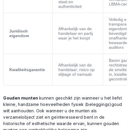
staat en
LBMA-certif
authenticiteit
Volledig en
transparan
Afhankelijk van de
eigendom, 
Juridisch
handelaar en partij
bevestigd 
eigendom
waar je het koopt
onafhankeli
bewaarder
auditors
Baren gaa
Afhankelijk van de
rechtstreek
Kwaliteitsgarantie
handelaar; risico op
de smelterij
slijtage of namaak
in, kwalitei
gecontrole
Gouden munten
kunnen geschikt zijn wanneer u het liefst
kleine, handzame hoeveelheden fysiek (beleggings)goud
wilt aanhouden. Ook wanneer u de munten als
verzamelobject ziet en geïnteresseerd bent in de
historische of esthetische waarde ervan, kunnen gouden
munten een aantrekkelijke belegging zijn.