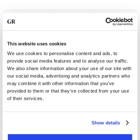
Soort munt
Doel
Waarde
Bullion coin
Goudwaarde en no
Belegging
(beleggingsmunt)
(er kan mee betaal
This website uses cookies
We use cookies to personalise content and ads, to
provide social media features and to analyse our traffic.
Numismatische
Verzamelobject
Historische/zeldza
We also share information about your use of our site with
munt
our social media, advertising and analytics partners who
may combine it with other information that you’ve
Nominale waarde (
Circulatiemunt
Betaalmiddel
betaald worden)
provided to them or that they’ve collected from your use
of their services.
Beleggers die gouden munten kopen, kiezen meestal uit
internationaal erkende
bullion coins
. Dit zijn munten die
Show details
primair worden gemaakt als investering en worden
uitgegeven door een overheid. Ze hebben ook een
nominale waarde, wat betekent dat ze ook geschikt zijn als