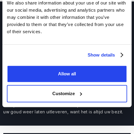
We also share information about your use of our site with
our social media, advertising and analytics partners who
may combine it with other information that you’ve
Veilige en verzekerde opslag van
provided to them or that they’ve collected from your use
uw 100 gram goud
of their services.
Uw 100 gram goud (of dat nu een hele baar is of een deel
van een grotere baar) wordt veilig, verzekerd en
Show details
onafhankelijk
opgeslagen
door professionele bewaarders
(Brink’s of Loomis), in zwaar beveiligde kluizen in
Amsterdam, Frankfurt of Zürich.
Allow all
U blijft te allen tijde de volledige juridische eigenaar. U
ontvangt dagelijks per e-mail een eigendomsbewijs met het
unieke baarnummer van uw goud en het deel dat aan u is
Customize
toegewezen. Opslag-, verzekerings- en transportkosten zijn
transparant verwerkt in het tarief. Op ieder moment kunt u
uw goud weer laten uitleveren, want het is altijd uw bezit.