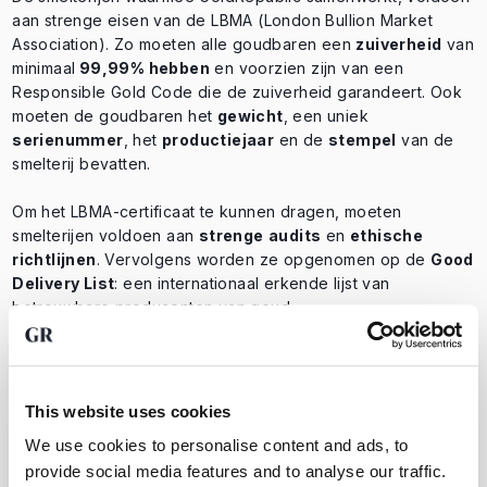
aan strenge eisen van de LBMA (London Bullion Market
Association). Zo moeten alle goudbaren een
zuiverheid
van
minimaal
99,99% hebben
en voorzien zijn van een
Responsible Gold Code die de zuiverheid garandeert. Ook
moeten de goudbaren het
gewicht
, een uniek
serienummer
, het
productiejaar
en de
stempel
van de
smelterij bevatten.
Om het LBMA-certificaat te kunnen dragen, moeten
smelterijen voldoen aan
strenge
audits
en
ethische
richtlijnen
. Vervolgens worden ze opgenomen op de
Good
Delivery List
: een internationaal erkende lijst van
betrouwbare producenten van goud.
Door te investeren in goud via GoldRepublic, bent u ervan
verzekerd dat u goud koopt van
hoogwaardige kwaliteit
,
dat op een ethische manier gewonnen is, dat
traceerbaar
This website uses cookies
is
en
wereldwijdverhandelbaar
is.
We use cookies to personalise content and ads, to
provide social media features and to analyse our traffic.