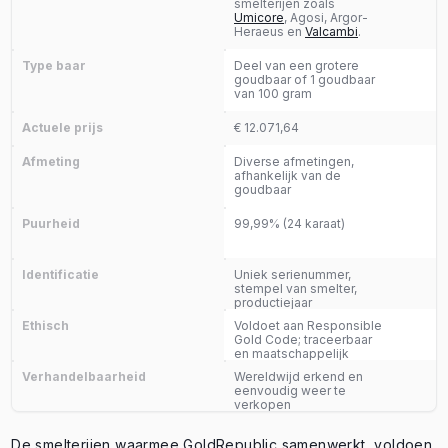
smelterijen zoals
Umicore
, Agosi, Argor-
Heraeus en
Valcambi
.
Type baar
Deel van een grotere
goudbaar of 1 goudbaar
van 100 gram
Actuele prijs
€ 12.071,64
Afmeting
Diverse afmetingen,
afhankelijk van de
goudbaar
Puurheid
99,99% (24 karaat)
Identificatie
Uniek serienummer,
stempel van smelter,
productiejaar
Ethisch
Voldoet aan Responsible
Gold Code; traceerbaar
en maatschappelijk
verantwoord
Verhandelbaarheid
Wereldwijd erkend en
eenvoudig weer te
verkopen
De smelterijen waarmee GoldRepublic samenwerkt, voldoen