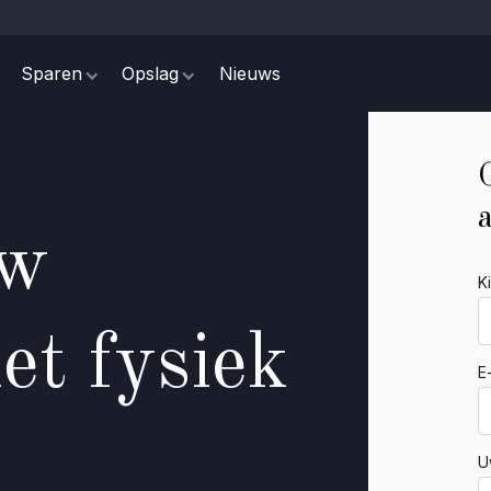
Sparen
Opslag
Nieuws
uw
K
t fysiek
E
U