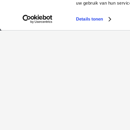
uw gebruik van hun servic
Details tonen
Edelmetalen
Informatie
Goud
Over ons
Zilver
Onze tarieven
Platina
Nieuws
Kennisbank
Sparen
Veelgestelde vrage
Zakelijk
Reviews
Verkopen