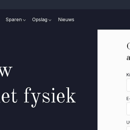
Sparen
Opslag
Nieuws
uw
K
t fysiek
E
U