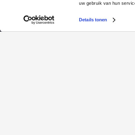
uw gebruik van hun servic
Details tonen
Edelmetalen
Informatie
Goud
Over ons
Zilver
Onze tarieven
Platina
Nieuws
Kennisbank
Sparen
Veelgestelde vrage
Zakelijk
Reviews
Verkopen